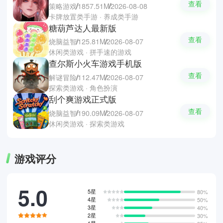
查看
策略游戏
1857.51M
2026-08-08
卡牌放置类手游 · 养成类手游
糖葫芦达人最新版
查看
烧脑益智
125.81M
2026-08-07
休闲类游戏 · 拼手速的游戏
查尔斯小火车游戏手机版
查看
解谜冒险
112.47M
2026-08-07
探索类游戏 · 角色扮演
刮个爽游戏正式版
查看
烧脑益智
190.09M
2026-08-07
休闲类游戏 · 探索类游戏
游戏评分
5.0
5星
80%
4星
50%
3星
40%
2星
30%