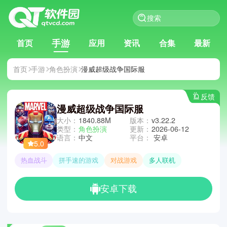
手游
首页
应用
资讯
合集
最新
首页
手游
角色扮演
漫威超级战争国际服
反馈
漫威超级战争国际服
大小：
1840.88M
版本：
v3.22.2
类型：
角色扮演
更新：
2026-06-12
语言：
中文
平台：
安卓
5.0
热血战斗
拼手速的游戏
对战游戏
多人联机
安卓下载