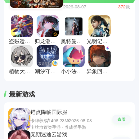
技能组合与战斗操作不断提升实
2026-08-07
372
款
力，在多样化战场中完成挑战。游
戏通常融合连招系统、装备强化、
关卡推进与竞技对战，强调节奏感
与爆发式战斗体验。火影忍者手
游、王者荣耀、崩坏3，涵盖了格
盗贼遗产2汉化版
归龙潮官方正版
奥特曼格斗进化重生直装版
光明记忆无限手游
斗竞技、团队对抗与剧情战斗等多
种玩法类型。玩家可以通过不断练
习操作、优化阵容与提升角色战
力，在对战中释放技能连击，体验
强对抗与高节奏的战斗乐趣。
植物大战僵尸星铁版
潮汐守望者手游
小小法师小游戏
异象回声官方版
最新游戏
锚点降临国际服
查看
卡牌养成
1496.23M
2026-08-08
卡牌放置类手游 · 养成类手游
无期迷途云游戏