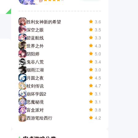
胜利女神新的希望
3.6
深空之眼
3.5
碧蓝航线
3.3
世界之外
4.3
阴阳师
5.0
鬼谷八荒
3.4
烟雨江湖
3.0
月圆之夜
4.5
杖剑传说
4.7
崩坏学园2
3.1
恶魔秘境
3.1
盲盒派对
3.8
西游笔绘西行
4.2