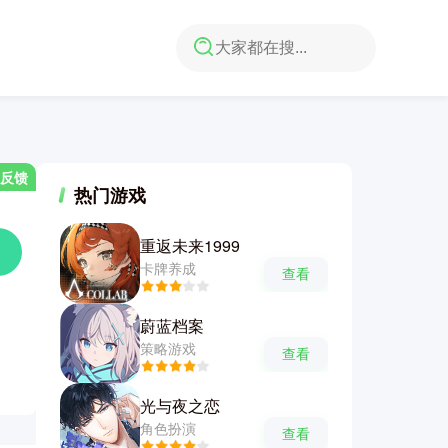
反馈
热门游戏
重返未来1999
卡牌养成
查看
蔚蓝档案
策略游戏
查看
光与夜之恋
角色扮演
查看