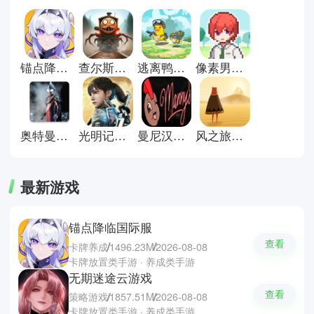
通过完成任务、培养技能、收集装
备，与各种NPC互动或挑战强大敌
人，在游戏中书写属于自己的故
事。每一次冒险都是智力与操作的
锚点降临国际服
查尔斯小火车游戏手机版
逃离鸭科夫正版
像素男友中文版
双重考验，策略、战斗、剧情交
织，让你在虚拟世界中自由驰骋。
立即下载角色扮演游戏大全，开启
你的英雄旅程，感受属于你的奇幻
冒险！
奥特曼格斗进化重生直装版
光明记忆无限手游
曼尼汉堡店手机版
风之旅人安卓版
最新游戏
锚点降临国际服
查看
卡牌养成
1496.23M
2026-08-08
卡牌放置类手游 · 养成类手游
无期迷途云游戏
查看
策略游戏
1857.51M
2026-08-08
卡牌放置类手游 · 养成类手游