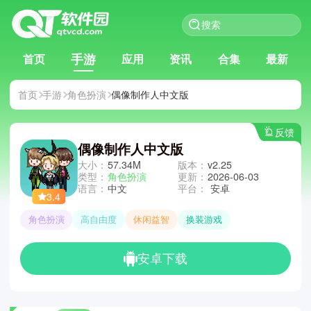
手游
首页
应用
资讯
合集
最新
首页
手游
角色扮演
偶像制作人中文版
反馈
偶像制作人中文版
大小：
57.34M
版本：
v2.25
类型：
角色扮演
更新：
2026-06-03
语言：
中文
平台：
安卓
3.4
角色扮演
高自由度
休闲益智
换装游戏
安卓下载