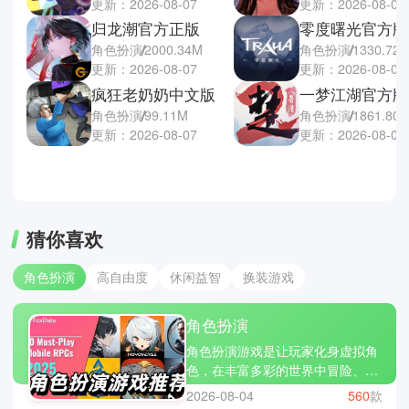
更新：2026-08-07
更新：2026-08-07
归龙潮官方正版
零度曙光官方版
角色扮演
2000.34M
角色扮演
1330.72
更新：2026-08-07
更新：2026-08-07
疯狂老奶奶中文版
一梦江湖官方版
角色扮演
99.11M
角色扮演
1861.80
更新：2026-08-07
更新：2026-08-07
猜你喜欢
角色扮演
高自由度
休闲益智
换装游戏
角色扮演
角色扮演游戏是让玩家化身虚拟角
色，在丰富多彩的世界中冒险、成
长和探索的游戏类型，例如最终幻
2026-08-04
560
款
想、巫师3狂猎、原神等。你可以