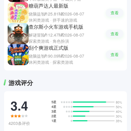
糖葫芦达人最新版
查看
烧脑益智
125.81M
2026-08-07
休闲类游戏 · 拼手速的游戏
查尔斯小火车游戏手机版
查看
解谜冒险
112.47M
2026-08-07
探索类游戏 · 角色扮演
刮个爽游戏正式版
查看
烧脑益智
190.09M
2026-08-07
休闲类游戏 · 探索类游戏
游戏评分
3.4
5星
80%
4星
50%
3星
40%
2星
30%
1星
35%
4203条评价