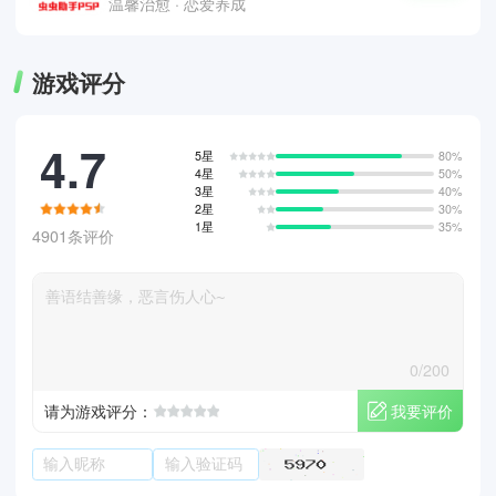
温馨治愈 · 恋爱养成
游戏评分
4.7
5星
80%
4星
50%
3星
40%
2星
30%
1星
35%
4901条评价
0/200
我要评价
请为游戏评分：