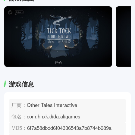
游戏信息
厂商：
Other Tales Interactive
包名：
com.hnxk.dida.aligames
MD5：
6f7a58dbdd6f04336543a7b8744b989a