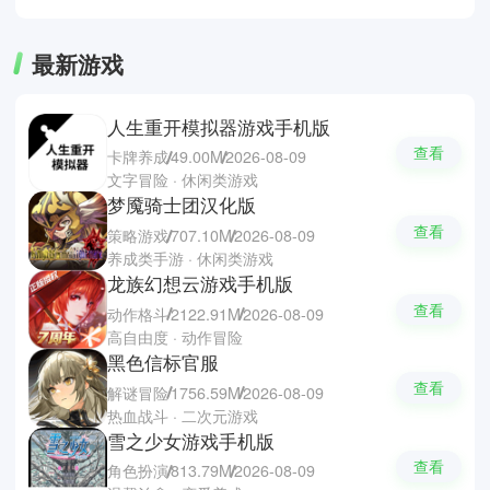
动内容。
最新游戏
人生重开模拟器游戏手机版
查看
卡牌养成
49.00M
2026-08-09
文字冒险 · 休闲类游戏
梦魇骑士团汉化版
查看
策略游戏
707.10M
2026-08-09
养成类手游 · 休闲类游戏
龙族幻想云游戏手机版
查看
动作格斗
2122.91M
2026-08-09
高自由度 · 动作冒险
黑色信标官服
查看
解谜冒险
1756.59M
2026-08-09
热血战斗 · 二次元游戏
雪之少女游戏手机版
查看
角色扮演
813.79M
2026-08-09