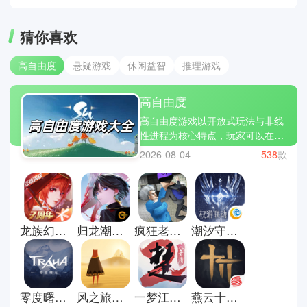
猜你喜欢
高自由度
悬疑游戏
休闲益智
推理游戏
高自由度
高自由度游戏以开放式玩法与非线
性进程为核心特点，玩家可以在游
戏世界中自由选择行动方式、发展
2026-08-04
538
款
路线与目标达成顺序。游戏通常包
含开放地图、角色成长系统、任务
分支、交互机制与多结局设计，强
调自主探索与多样化玩法组合。热
门作品如 我的世界、GTA5、星露
龙族幻想云游戏手机版
归龙潮官方正版
疯狂老奶奶中文版
潮汐守望者手游
谷物语，涵盖沙盒建造、开放世界
冒险与自由经营等多种玩法类型。
玩家可以通过探索地图、自定义玩
法与选择不同发展路径，在高度开
放的系统中体验自由成长与多样互
零度曙光官方版
风之旅人安卓版
一梦江湖官方版
燕云十六声官方正版