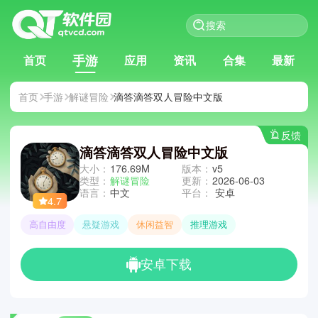
手游
首页
应用
资讯
合集
最新
首页
手游
解谜冒险
滴答滴答双人冒险中文版
反馈
滴答滴答双人冒险中文版
大小：
176.69M
版本：
v5
类型：
解谜冒险
更新：
2026-06-03
语言：
中文
平台：
安卓
4.7
高自由度
悬疑游戏
休闲益智
推理游戏
安卓下载