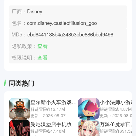
厂商：
Disney
包名：
com.disney.castleofillusion_goo
MD5：
ebd6441138b4a34853bbe886bbcf9496
隐私政策：
查看
权限说明：
查看
同类热门
查尔斯小火车游戏手机版
小小法师小游戏
解谜冒险
112.47M
解谜冒险
84.87M
更新：2026-08-07
更新：2026-08-07
曼尼汉堡店手机版
万源圣魔录官方
解谜冒险
247.48M
解谜冒险
1691.52