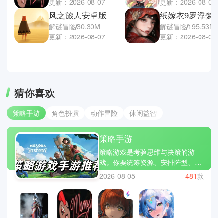
更新：2026-08-07
更新：2026-08-07
风之旅人安卓版
纸嫁衣9罗浮梦
解谜冒险
30.30M
解谜冒险
195.53M
更新：2026-08-07
更新：2026-08-07
猜你喜欢
策略手游
角色扮演
动作冒险
休闲益智
策略手游
策略游戏是考验思维与决策的游
戏。你要统筹资源、安排阵型、预
判对手的行动，每一个选择都可能
2026-08-05
481
款
改变局势。它不像快节奏的动作游
戏，而是让你在脑海中推演每一
步，享受智力与策略的较量。文明
VI、全面战争三国和炉石传说都是