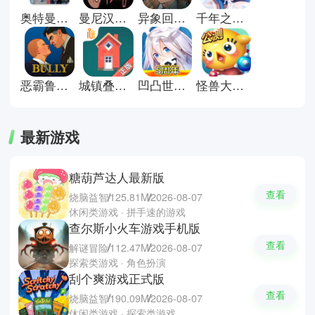
经典的策略游戏。立即下载策略游
奥特曼格斗进化重生直装版
曼尼汉堡店手机版
异象回声官方版
千年之旅官方版
戏大全，用你的智慧赢得战局，感
受紧张刺激与成就快感！
恶霸鲁尼手机版
城镇叠叠乐正版
凹凸世界手游
怪兽大作战正版
最新游戏
糖葫芦达人最新版
查看
烧脑益智
125.81M
2026-08-07
休闲类游戏 · 拼手速的游戏
查尔斯小火车游戏手机版
查看
解谜冒险
112.47M
2026-08-07
探索类游戏 · 角色扮演
刮个爽游戏正式版
查看
烧脑益智
190.09M
2026-08-07
休闲类游戏 · 探索类游戏