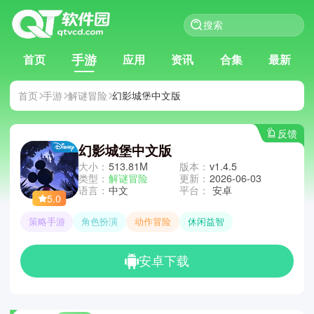
手游
首页
应用
资讯
合集
最新
首页
手游
解谜冒险
幻影城堡中文版
反馈
幻影城堡中文版
大小：
513.81M
版本：
v1.4.5
类型：
解谜冒险
更新：
2026-06-03
语言：
中文
平台：
安卓
5.0
策略手游
角色扮演
动作冒险
休闲益智
安卓下载