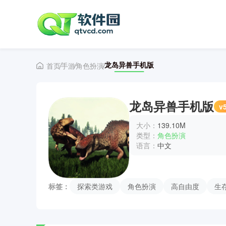
龙岛异兽手机版
首页
手游
角色扮演
龙岛异兽手机版
v5
大小：
139.10M
类型：
角色扮演
语言：
中文
标签：
探索类游戏
角色扮演
高自由度
生