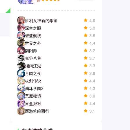
胜利女神新的希望
4.6
深空之眼
5.0
碧蓝航线
3.6
世界之外
4.4
阴阳师
3.2
鬼谷八荒
3.7
烟雨江湖
3.3
月圆之夜
3.6
杖剑传说
4.4
崩坏学园2
4.3
恶魔秘境
3.0
盲盒派对
4.4
西游笔绘西行
3.1