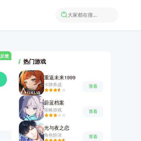
反馈
热门游戏
重返未来1999
卡牌养成
查看
蔚蓝档案
策略游戏
查看
光与夜之恋
角色扮演
查看