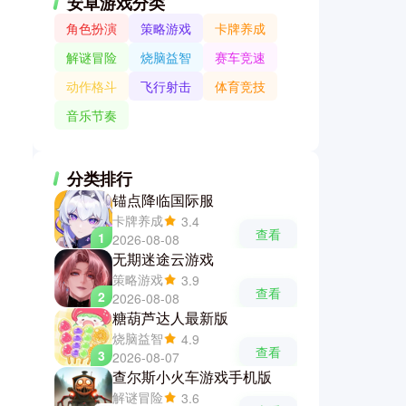
安卓游戏分类
角色扮演
策略游戏
卡牌养成
解谜冒险
烧脑益智
赛车竞速
动作格斗
飞行射击
体育竞技
音乐节奏
分类排行
锚点降临国际服
卡牌养成
3.4
查看
1
2026-08-08
无期迷途云游戏
策略游戏
3.9
查看
2
2026-08-08
糖葫芦达人最新版
烧脑益智
4.9
查看
3
2026-08-07
查尔斯小火车游戏手机版
解谜冒险
3.6