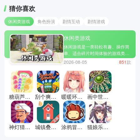
猜你喜欢
休闲类游戏
角色扮演
剧情互动
剧情游戏
休闲类游戏
休闲游戏是一类轻松有趣、操作简
单、适合碎片时间体验的游戏类
型，让玩家在短时间内获得乐趣和
2026-08-05
851
款
放松。小编为大家精选了几款热门
休闲游戏：旅行青蛙、开心消消
乐、糖果传奇。休闲游戏不仅让你
打发时间，还能带来成就感和小小
的惊喜。立即下载休闲游戏合集，
糖葫芦达人最新版
刮个爽游戏正式版
暖暖环游世界安卓版
画中世界手机版
让轻松有趣的游戏陪伴你的每一
天，放松心情，享受片刻欢乐!
神灯猜人名官方正版
城镇叠叠乐正版
涂鸦冒险家安卓版
猫娘乐园galgame游戏