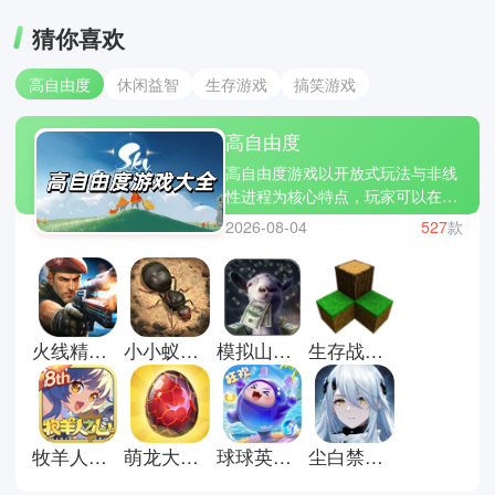
猜你喜欢
高自由度
休闲益智
生存游戏
搞笑游戏
高自由度
高自由度游戏以开放式玩法与非线
性进程为核心特点，玩家可以在游
戏世界中自由选择行动方式、发展
2026-08-04
527
款
路线与目标达成顺序。游戏通常包
含开放地图、角色成长系统、任务
分支、交互机制与多结局设计，强
调自主探索与多样化玩法组合。热
门作品如 我的世界、GTA5、星露
火线精英官方版
小小蚁国安卓版
模拟山羊收获日手机版
生存战争联机版
谷物语，涵盖沙盒建造、开放世界
冒险与自由经营等多种玩法类型。
玩家可以通过探索地图、自定义玩
法与选择不同发展路径，在高度开
放的系统中体验自由成长与多样互
牧羊人之心官方正版
萌龙大乱斗手机版
球球英雄官方正版
尘白禁区官方版
动内容。