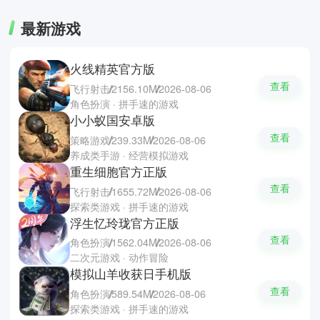
最新游戏
火线精英官方版
查看
飞行射击
2156.10M
2026-08-06
角色扮演 · 拼手速的游戏
小小蚁国安卓版
查看
策略游戏
239.33M
2026-08-06
养成类手游 · 经营模拟游戏
重生细胞官方正版
查看
飞行射击
1655.72M
2026-08-06
探索类游戏 · 拼手速的游戏
浮生忆玲珑官方正版
查看
角色扮演
1562.04M
2026-08-06
二次元游戏 · 动作冒险
模拟山羊收获日手机版
查看
角色扮演
589.54M
2026-08-06
探索类游戏 · 拼手速的游戏