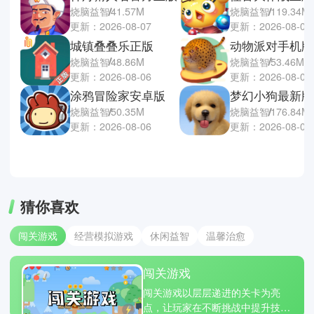
烧脑益智
41.57M
烧脑益智
119.34M
更新：2026-08-07
更新：2026-08-06
城镇叠叠乐正版
动物派对手机版
烧脑益智
48.86M
烧脑益智
53.46M
更新：2026-08-06
更新：2026-08-06
涂鸦冒险家安卓版
梦幻小狗最新版
烧脑益智
50.35M
烧脑益智
176.84M
更新：2026-08-06
更新：2026-08-05
猜你喜欢
闯关游戏
经营模拟游戏
休闲益智
温馨治愈
闯关游戏
闯关游戏以层层递进的关卡为亮
点，让玩家在不断挑战中提升技