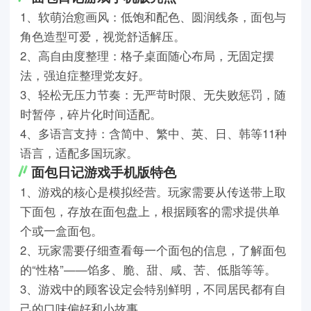
1
、软萌治愈画风：低饱和配色、圆润线条，面包与
角色造型可爱，视觉舒适解压。
2
、高自由度整理：格子桌面随心布局，无固定摆
法，强迫症整理党友好。
3
、轻松无压力节奏：无严苛时限、无失败惩罚，随
时暂停，碎片化时间适配。
4
、多语言支持：含简中、繁中、英、日、韩等
11
种
语言，适配多国玩家。
面包日记游戏手机版特色
1
、游戏的核心是模拟经营。玩家需要从传送带上取
下面包，存放在面包盘上，根据顾客的需求提供单
个或一盒面包。
2
、玩家需要仔细查看每一个面包的信息，了解面包
的
“
性格
”——
馅多、脆、甜、咸、苦、低脂等等。
3
、游戏中的顾客设定会特别鲜明，不同居民都有自
己的口味偏好和小故事。