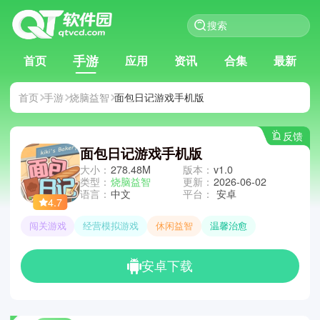
手游
首页
应用
资讯
合集
最新
首页
手游
烧脑益智
面包日记游戏手机版
反馈
面包日记游戏手机版
大小：
278.48M
版本：
v1.0
类型：
烧脑益智
更新：
2026-06-02
语言：
中文
平台：
安卓
4.7
闯关游戏
经营模拟游戏
休闲益智
温馨治愈
安卓下载