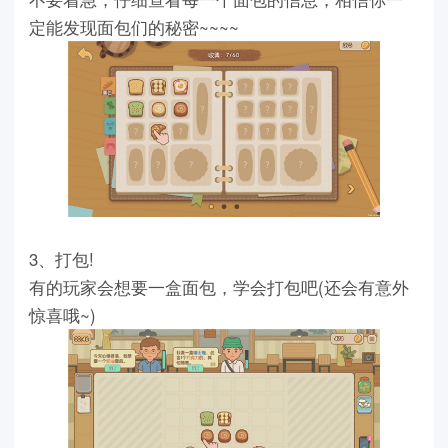
定能发现面包们的秘密
~~~~
3
、打包
!
有的玩家会想要一盒面包，学会打包吧
(
还会有意外
惊喜哦
~)