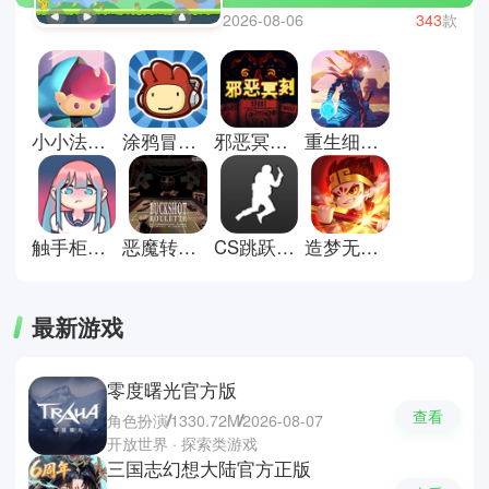
巧。每一关都有不同的设计与难
2026-08-06
343
款
度，需要灵活应对。成功通关带来
的成就感，使人愿意不断尝试。操
作简单却富有变化，适合利用碎片
时间体验，是许多人日常放松的选
择。这里有些闯关游戏推荐；植物
小小法师小游戏
涂鸦冒险家安卓版
邪恶冥刻手机版
重生细胞官方正版
大战僵尸2，音跃球球和玩具爆
破。
触手柜子2中文版
恶魔转盘正版
CS跳跃模拟器正版
造梦无双官方版
最新游戏
零度曙光官方版
查看
角色扮演
1330.72M
2026-08-07
开放世界 · 探索类游戏
三国志幻想大陆官方正版