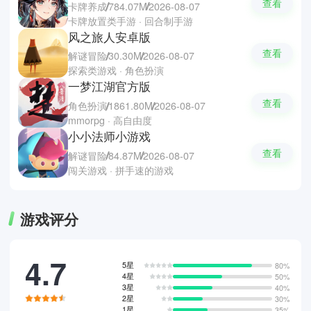
查看
卡牌养成
784.07M
2026-08-07
卡牌放置类手游 · 回合制手游
风之旅人安卓版
查看
解谜冒险
30.30M
2026-08-07
探索类游戏 · 角色扮演
一梦江湖官方版
查看
角色扮演
1861.80M
2026-08-07
mmorpg · 高自由度
小小法师小游戏
查看
解谜冒险
84.87M
2026-08-07
闯关游戏 · 拼手速的游戏
游戏评分
4.7
5星
80%
4星
50%
3星
40%
2星
30%
1星
35%