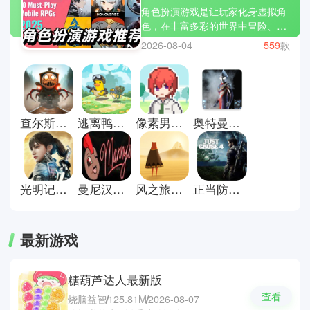
角色扮演游戏是让玩家化身虚拟角
色，在丰富多彩的世界中冒险、成
长和探索的游戏类型，例如最终幻
2026-08-04
559
款
想、巫师3狂猎、原神等。你可以
通过完成任务、培养技能、收集装
备，与各种NPC互动或挑战强大敌
人，在游戏中书写属于自己的故
事。每一次冒险都是智力与操作的
查尔斯小火车游戏手机版
逃离鸭科夫正版
像素男友中文版
奥特曼格斗进化重生直装版
双重考验，策略、战斗、剧情交
织，让你在虚拟世界中自由驰骋。
立即下载角色扮演游戏大全，开启
你的英雄旅程，感受属于你的奇幻
冒险！
光明记忆无限手游
曼尼汉堡店手机版
风之旅人安卓版
正当防卫4游戏
最新游戏
糖葫芦达人最新版
查看
烧脑益智
125.81M
2026-08-07