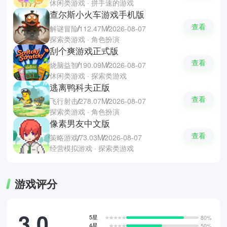
休闲类游戏 · 拼手速的游戏
查尔斯小火车游戏手机版
查看
解谜冒险
112.47M
2026-08-07
探索类游戏 · 角色扮演
刮个爽游戏正式版
查看
烧脑益智
190.09M
2026-08-07
休闲类游戏 · 探索类游戏
逃离鸭科夫正版
查看
飞行射击
278.07M
2026-08-07
探索类游戏 · 角色扮演
像素男友中文版
查看
策略游戏
73.03M
2026-08-07
经营模拟游戏 · 探索类游戏
游戏评分
3.0
5星
80%
4星
50%