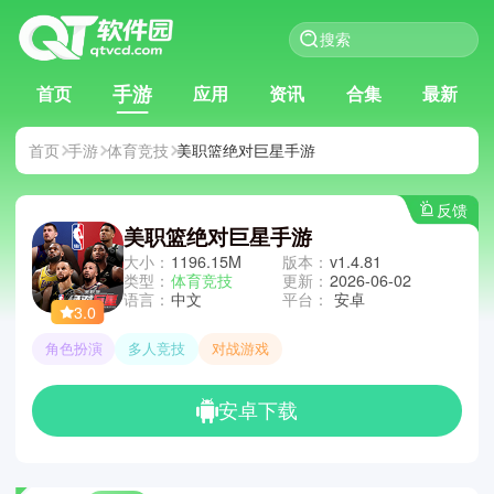
手游
首页
应用
资讯
合集
最新
首页
手游
体育竞技
美职篮绝对巨星手游
反馈
美职篮绝对巨星手游
大小：
1196.15M
版本：
v1.4.81
类型：
体育竞技
更新：
2026-06-02
语言：
中文
平台：
安卓
3.0
角色扮演
多人竞技
对战游戏
安卓下载