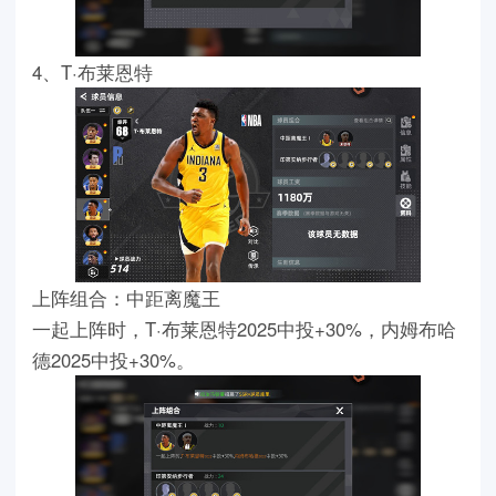
4、T·布莱恩特
上阵组合：中距离魔王
一起上阵时，T·布莱恩特2025中投+30%，内姆布哈
德2025中投+30%。