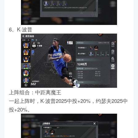
6、K·波普
上阵组合：中距离魔王
一起上阵时，K·波普2025中投+20%，约瑟夫2025中
投+20%。