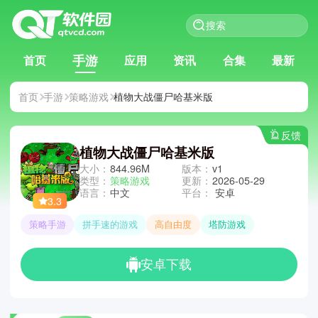
手游
首页
应用
资讯
合集
最新
首页
手游
策略游戏
植物大战僵尸哈基米版
反馈
植物大战僵尸哈基米版
大小：
844.96M
版本：
v1
类型：
策略游戏
更新：
2026-05-29
语言：
中文
平台：
安卓
3.3
策略手游
拼手速的游戏
高自由度
塔防游戏
安卓下载