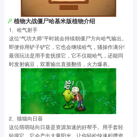
植物大战僵尸哈基米版植物介绍
1、哈气射手
这位“气功大师”平时就会持续朝僵尸方向哈气输出。
即便你用铲子铲它，它也会继续哈气，骚操作满分!
最强玩法是用手套抚摸它，它不仅能哈气，还能同
时发射豌豆，双重输出直接翻倍，火力爆表。
2、猫猫向日葵
这位萌萌哒向日葵是资源加速的好帮手。用手套轻
轻摸它，它会产出大量阳光，让你轻松快速积攒资