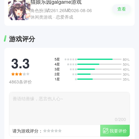
猫娘乐园galgame游戏
查看
角色扮演
2261.26M
2026-08-06
休闲类游戏 · 恋爱养成
游戏评分
3.3
5星
80%
4星
50%
3星
40%
2星
30%
1星
35%
4863条评价
0/200
我要评价
请为游戏评分：