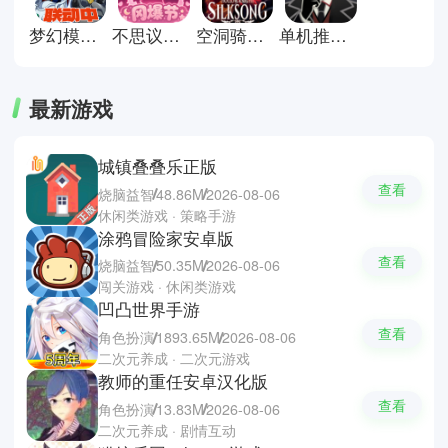
梦幻模拟战官方版
不思议迷宫官方版
空洞骑士丝之歌手机移植版
单机推理杀游戏
最新游戏
城镇叠叠乐正版
查看
烧脑益智
48.86M
2026-08-06
休闲类游戏 · 策略手游
涂鸦冒险家安卓版
查看
烧脑益智
50.35M
2026-08-06
闯关游戏 · 休闲类游戏
凹凸世界手游
查看
角色扮演
1893.65M
2026-08-06
二次元养成 · 二次元游戏
教师的重任安卓汉化版
查看
角色扮演
13.83M
2026-08-06
二次元养成 · 剧情互动