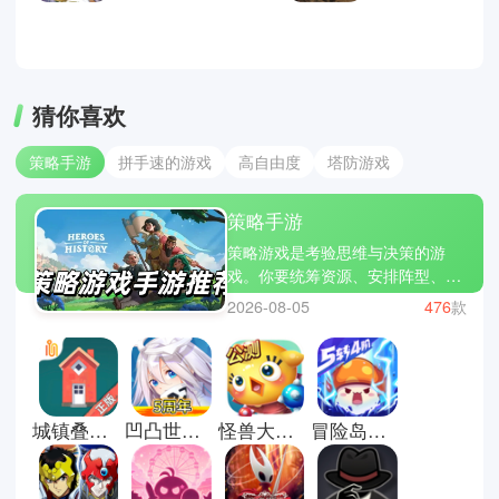
猜你喜欢
策略手游
拼手速的游戏
高自由度
塔防游戏
策略手游
策略游戏是考验思维与决策的游
戏。你要统筹资源、安排阵型、预
判对手的行动，每一个选择都可能
2026-08-05
476
款
改变局势。它不像快节奏的动作游
戏，而是让你在脑海中推演每一
步，享受智力与策略的较量。文明
VI、全面战争三国和炉石传说都是
经典的策略游戏。立即下载策略游
城镇叠叠乐正版
凹凸世界手游
怪兽大作战正版
冒险岛枫之传说中文版
戏大全，用你的智慧赢得战局，感
受紧张刺激与成就快感！