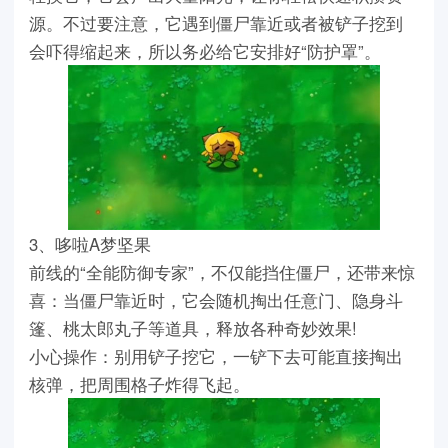
源。不过要注意，它遇到僵尸靠近或者被铲子挖到
会吓得缩起来，所以务必给它安排好“防护罩”。
3、哆啦A梦坚果
前线的“全能防御专家”，不仅能挡住僵尸，还带来惊
喜：当僵尸靠近时，它会随机掏出任意门、隐身斗
篷、桃太郎丸子等道具，释放各种奇妙效果!
小心操作：别用铲子挖它，一铲下去可能直接掏出
核弹，把周围格子炸得飞起。