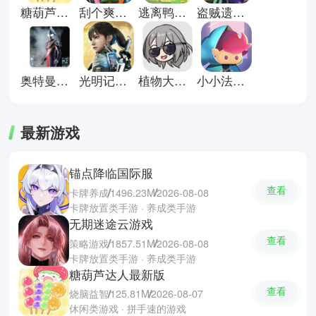
极限挑战。如果你也想挑战自己的
糖葫芦达人最新版
刮个爽游戏正式版
逃离鸭科夫正版
盗贼遗产2汉化版
反应极限，不妨到本站下载体验，
看看你的手速究竟有多快。
奥特曼格斗进化重生直装版
光明记忆无限手游
植物大战僵尸星铁版
小小法师小游戏
最新游戏
锚点降临国际服
查看
卡牌养成
1496.23M
2026-08-08
卡牌放置类手游 · 养成类手游
无期迷途云游戏
查看
策略游戏
1857.51M
2026-08-08
卡牌放置类手游 · 养成类手游
糖葫芦达人最新版
查看
烧脑益智
125.81M
2026-08-07
休闲类游戏 · 拼手速的游戏