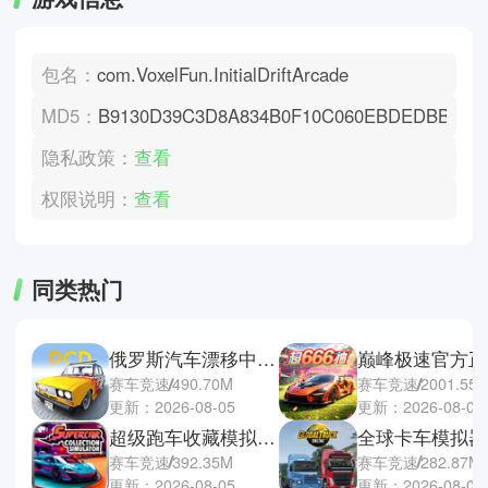
包名：
com.VoxelFun.InitialDriftArcade
MD5：
B9130D39C3D8A834B0F10C060EBDEDBB
隐私政策：
查看
权限说明：
查看
同类热门
俄罗斯汽车漂移中文版
巅峰极速官方正
赛车竞速
490.70M
赛车竞速
2001.55
更新：2026-08-05
更新：2026-08-04
超级跑车收藏模拟器手机版
赛车竞速
392.35M
赛车竞速
282.87M
更新：2026-08-05
更新：2026-08-03