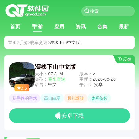
手游
首页
应用
资讯
合集
最新
首页
手游
赛车竞速
漂移下山中文版
反馈
漂移下山中文版
大小：
97.31M
版本：
v1
类型：
赛车竞速
更新：
2026-05-28
语言：
中文
平台：
安卓
3.6
拼手速的游戏
高自由度
模拟驾驶
休闲益智
安卓下载