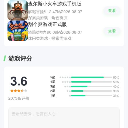
查尔斯小火车游戏手机版
查看
解谜冒险
112.47M
2026-08-07
探索类游戏 · 角色扮演
刮个爽游戏正式版
查看
烧脑益智
190.09M
2026-08-07
休闲类游戏 · 探索类游戏
游戏评分
3.6
5星
80%
4星
50%
3星
40%
2星
30%
1星
35%
2073条评价