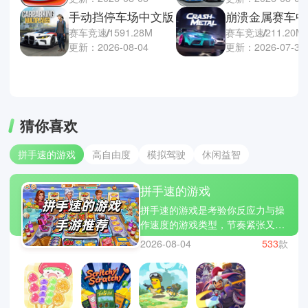
手动挡停车场中文版
崩溃金属赛车中
赛车竞速
1591.28M
赛车竞速
211.20M
更新：2026-08-04
更新：2026-07-30
猜你喜欢
拼手速的游戏
高自由度
模拟驾驶
休闲益智
拼手速的游戏
拼手速的游戏是考验你反应力与操
作速度的游戏类型，节奏紧张又充
满刺激。在不断点击与操作中，玩
2026-08-04
533
款
家需要快速做出判断，稍有迟疑就
可能错失高分。像节奏大师、别踩
白块儿和钢琴块2这样的经典作
品，就很好地展现了手速与反应的