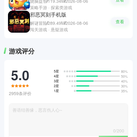
烧脑益智
119.34M
2026-08-06
策略手游 · 探索类游戏
邪恶冥刻手机版
查看
解谜冒险
289.49M
2026-08-06
闯关游戏 · 悬疑游戏
游戏评分
5.0
5星
80%
4星
50%
3星
40%
2星
30%
1星
35%
2959条评价
0/200