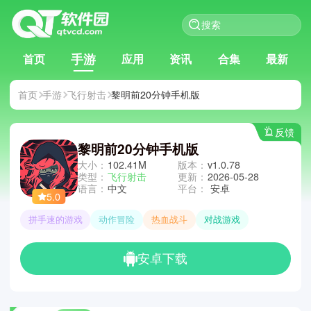
手游
首页
应用
资讯
合集
最新
首页
手游
飞行射击
黎明前20分钟手机版
反馈
黎明前20分钟手机版
大小：
102.41M
版本：
v1.0.78
类型：
飞行射击
更新：
2026-05-28
语言：
中文
平台：
安卓
5.0
拼手速的游戏
动作冒险
热血战斗
对战游戏
安卓下载