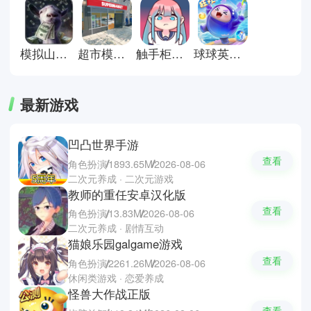
看看你的手速究竟有多快。
模拟山羊收获日手机版
超市模拟器正版
触手柜子2中文版
球球英雄官方正版
最新游戏
凹凸世界手游
查看
角色扮演
1893.65M
2026-08-06
二次元养成 · 二次元游戏
教师的重任安卓汉化版
查看
角色扮演
13.83M
2026-08-06
二次元养成 · 剧情互动
猫娘乐园galgame游戏
查看
角色扮演
2261.26M
2026-08-06
休闲类游戏 · 恋爱养成
怪兽大作战正版
查看