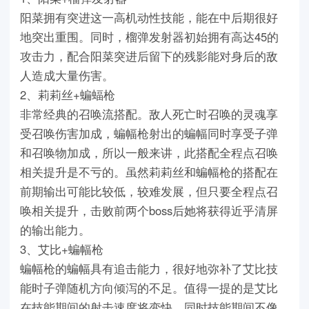
阳菜拥有突进这一高机动性技能，能在中后期很好
地突出重围。同时，榴弹发射器初始拥有高达45的
攻击力，配合阳菜突进后留下的残影能对身后的敌
人造成大量伤害。
2、莉莉丝+蝙蝠枪
非常经典的召唤流搭配。敌人死亡时召唤的灵魂享
受召唤伤害加成，蝙幅枪射出的蝙幅同时享受子弹
和召唤物加成，所以一般来讲，此搭配全程点召唤
相关提升是不亏的。虽然莉莉丝和蝙幅枪的搭配在
前期输出可能比较低，较难发展，但只要全程点召
唤相关提升，击败前两个boss后她将获得近乎清屏
的输出能力。
3、艾比+蝙幅枪
蝙幅枪的蝙幅具有追击能力，很好地弥补了艾比技
能时子弹随机方向倾泻的不足。值得一提的是艾比
在技能期间的射击速度将变快，同时技能期间不像