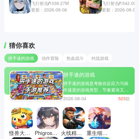
飞行射击
1038.27M
飞行射击
1542.00
更新：2026-08-06
更新：2026-08-05
猜你喜欢
拼手速的游戏
动作冒险
热血战斗
对战游戏
拼手速的游戏
拼手速的游戏是考验你反应力与操
作速度的游戏类型，节奏紧张又充
满刺激。在不断点击与操作中，玩
2026-08-04
523
款
家需要快速做出判断，稍有迟疑就
可能错失高分。像节奏大师、别踩
白块儿和钢琴块2这样的经典作
品，就很好地展现了手速与反应的
极限挑战。如果你也想挑战自己的
怪兽大作战正版
Phigros音游官方正版
火线精英官方版
重生细胞官方正版
反应极限，不妨到本站下载体验，