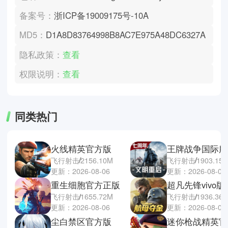
备案号：
浙ICP备19009175号-10A
MD5：
D1A8D83764998B8AC7E975A48DC6327A
隐私政策：
查看
权限说明：
查看
同类热门
火线精英官方版
王牌战争国际服
飞行射击
2156.10M
飞行射击
1903.15
更新：2026-08-06
更新：2026-08-05
重生细胞官方正版
超凡先锋vivo版
飞行射击
1655.72M
飞行射击
1936.36
更新：2026-08-06
更新：2026-08-05
尘白禁区官方版