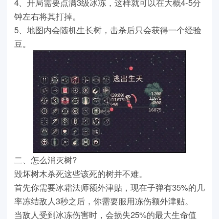
4、开局需要点满3级冰冻，这样就可以在大概4-5分
钟左右将其打掉。
5、地图内会随机生长树，击杀后只会获得一个经验
豆。
二、怎么消灭树?
毁坏树木杀死这些该死的树并不难。
首先你需要冰霜法师额外津贴，现在子弹有35%的几
率冻结敌人3秒之后，你需要服用冻伤额外津贴。
当敌人受到冰冻伤害时，会损失25%的最大生命值