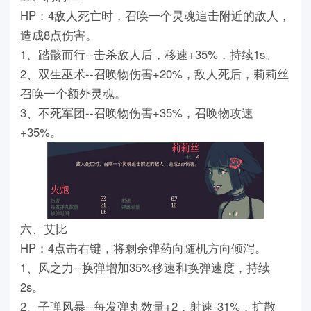
HP：4敌人死亡时，召唤一个灵魂追击附近的敌人，
造成8点伤害。
1、踏骸而行--击杀敌人后，移速+35%，持续1s。
2、双生巫术--召唤物伤害+20%，敌人死后，莉莉丝
召唤一个额外灵魂。
3、不死军团--召唤物伤害+35%，召唤物攻速
+35%。
六、艾比
HP：4点击右键，将剩余弹药向随机方向倾泻。
1、风之力--换弹增加35%移速和换弹速度，持续
2s。
2、子弹风暴--每发弹丸数量+2，射速-31%，扩散