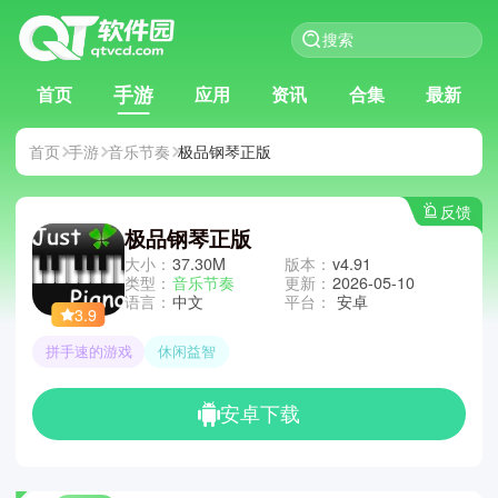
手游
首页
应用
资讯
合集
最新
首页
手游
音乐节奏
极品钢琴正版
反馈
极品钢琴正版
大小：
37.30M
版本：
v4.91
类型：
音乐节奏
更新：
2026-05-10
语言：
中文
平台：
安卓
3.9
拼手速的游戏
休闲益智
安卓下载