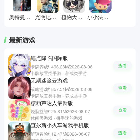
奥特曼格斗进化重生直装版
光明记忆无限手游
植物大战僵尸星铁版
小小法师小游戏
最新游戏
锚点降临国际服
查看
卡牌养成
1496.23M
2026-08-08
卡牌放置类手游 · 养成类手游
无期迷途云游戏
查看
策略游戏
1857.51M
2026-08-08
卡牌放置类手游 · 养成类手游
糖葫芦达人最新版
查看
烧脑益智
125.81M
2026-08-07
休闲类游戏 · 拼手速的游戏
查尔斯小火车游戏手机版
查看
解谜冒险
112.47M
2026-08-07