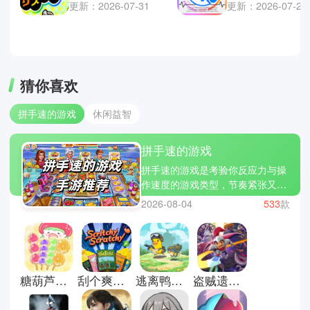
更新：2026-07-31
更新：2026-07-24
猜你喜欢
拼手速的游戏
休闲益智
拼手速的游戏
拼手速的游戏是考验你反应力与操
作速度的游戏类型，节奏紧张又充
满刺激。在不断点击与操作中，玩
2026-08-04
533
款
家需要快速做出判断，稍有迟疑就
可能错失高分。像节奏大师、别踩
白块儿和钢琴块2这样的经典作
品，就很好地展现了手速与反应的
极限挑战。如果你也想挑战自己的
糖葫芦达人最新版
刮个爽游戏正式版
逃离鸭科夫正版
盗贼遗产2汉化版
反应极限，不妨到本站下载体验，
看看你的手速究竟有多快。