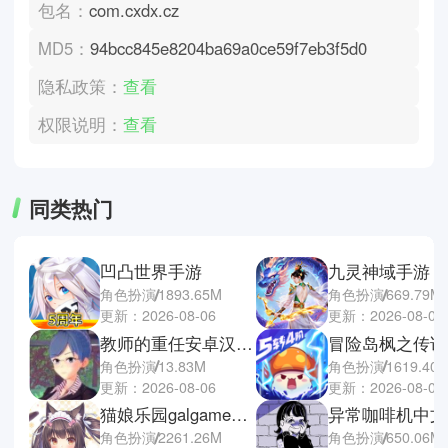
包名：
com.cxdx.cz
MD5：
94bcc845e8204ba69a0ce59f7eb3f5d0
隐私政策：
查看
权限说明：
查看
同类热门
凹凸世界手游
九灵神域手游
角色扮演
1893.65M
角色扮演
669.79M
更新：2026-08-06
更新：2026-08-06
教师的重任安卓汉化版
角色扮演
13.83M
角色扮演
1619.40
更新：2026-08-06
更新：2026-08-06
猫娘乐园galgame游戏
异常咖啡机中文
角色扮演
2261.26M
角色扮演
650.06M