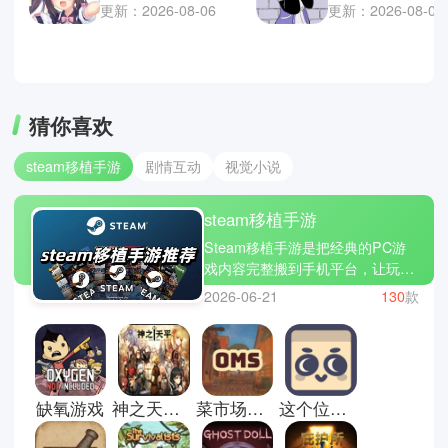
更新：2026-08-06
更新：2026-08-06
猜你喜欢
steam移植手游
剧情互动
视觉小说
steam移植手游
Steam移植手游是把经典的PC游
戏内容完整搬到手机平台，让玩家
在手机上也能体验游戏原作，小编
2026-06-21
130
款
推荐饥荒口袋版、文明 VI和怪物猎
人探险。游戏在保留原版玩法、策
略深度和角色成长系统的同时，针
对触屏操作进行优化，让玩家在移
动设备上轻松管理资源、排兵布阵
缺氧游戏
神之天平手机版
菜市场模拟器手机版
这个位置有人坐吗游戏手机版
或挑战关卡。