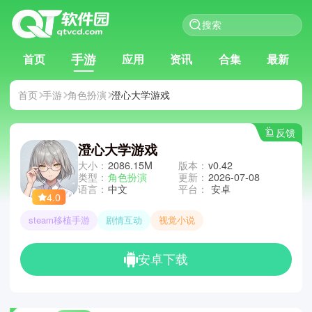
手游
首页
应用
资讯
合集
最新
首页
手游
角色扮演
澄心大学游戏
反馈
澄心大学游戏
大小：
2086.15M
版本：
v0.42
类型：
角色扮演
更新：
2026-07-08
语言：
中文
平台：
安卓
4.0
steam移植手游
剧情互动
视觉小说
安卓下载