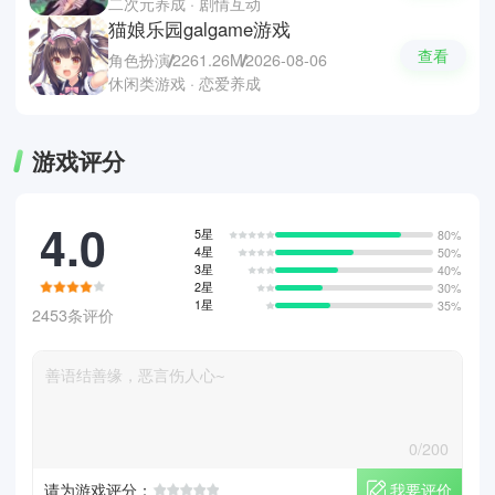
二次元养成 · 剧情互动
猫娘乐园galgame游戏
查看
角色扮演
2261.26M
2026-08-06
休闲类游戏 · 恋爱养成
游戏评分
4.0
5星
80%
4星
50%
3星
40%
2星
30%
1星
35%
2453条评价
0/200
我要评价
请为游戏评分：