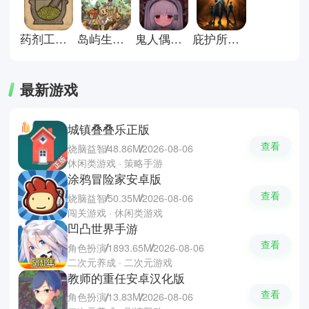
药剂工艺炼金模拟器手机版
岛屿生存者手机版
鬼人偶游戏
庇护所汉化版
最新游戏
城镇叠叠乐正版
查看
烧脑益智
48.86M
2026-08-06
休闲类游戏 · 策略手游
涂鸦冒险家安卓版
查看
烧脑益智
50.35M
2026-08-06
闯关游戏 · 休闲类游戏
凹凸世界手游
查看
角色扮演
1893.65M
2026-08-06
二次元养成 · 二次元游戏
教师的重任安卓汉化版
查看
角色扮演
13.83M
2026-08-06