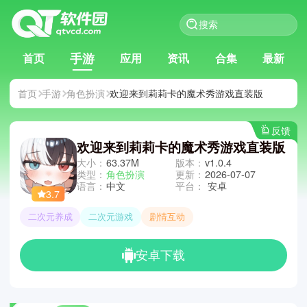
手游
首页
应用
资讯
合集
最新
首页
手游
角色扮演
欢迎来到莉莉卡的魔术秀游戏直装版
反馈
欢迎来到莉莉卡的魔术秀游戏直装版
大小：
63.37M
版本：
v1.0.4
类型：
角色扮演
更新：
2026-07-07
语言：
中文
平台：
安卓
3.7
二次元养成
二次元游戏
剧情互动
安卓下载