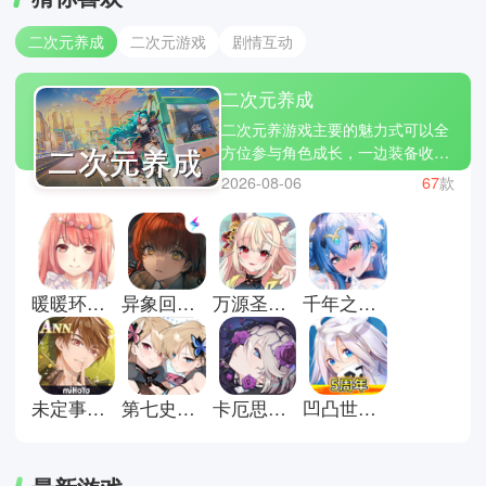
二次元养成
二次元游戏
剧情互动
二次元养成
二次元养游戏主要的魅力式可以全
方位参与角色成长，一边装备收集
与强化提升角色实力，一边互动与
2026-08-06
67
款
羁绊系统加深与角色之间的感情。
游戏的战斗充满策略性，不同角色
之间存在职业与技能搭配，需要根
据关卡特点灵活组合;第四是日常资
源管理。小编也是二次元养成游戏
暖暖环游世界安卓版
异象回声官方版
万源圣魔录官方版
千年之旅官方版
的玩家，今天为你们带来这几款私
心喜欢的游戏有异环、原神、明日
方舟，在虚拟世界中创造属于自己
的故事，共同构成了二次元养成游
戏的核心体验。
未定事件簿官方版
第七史诗国际服
卡厄思梦境最新版
凹凸世界手游