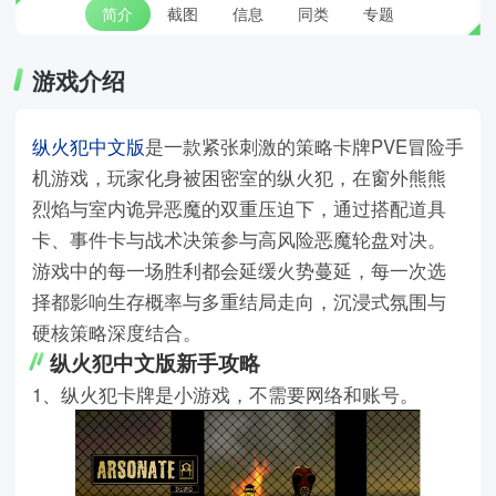
简介
截图
信息
同类
专题
游戏介绍
纵火犯中文版
是一款紧张刺激的策略卡牌PVE冒险手
机游戏，玩家化身被困密室的纵火犯，在窗外熊熊
烈焰与室内诡异恶魔的双重压迫下，通过搭配道具
卡、事件卡与战术决策参与高风险恶魔轮盘对决。
游戏中的每一场胜利都会延缓火势蔓延，每一次选
择都影响生存概率与多重结局走向，沉浸式氛围与
硬核策略深度结合。
纵火犯中文版新手攻略
1、纵火犯卡牌是小游戏，不需要网络和账号。