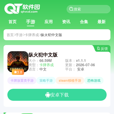
手游
首页
应用
资讯
合集
最新
首页
手游
卡牌养成
纵火犯中文版
反馈
纵火犯中文版
大小：
66.59M
版本：
v1.1.1
类型：
卡牌养成
更新：
2026-07-06
语言：
中文
平台：
安卓
3.8
卡牌放置类手游
策略手游
steam移植手游
恐怖游戏
安卓下载