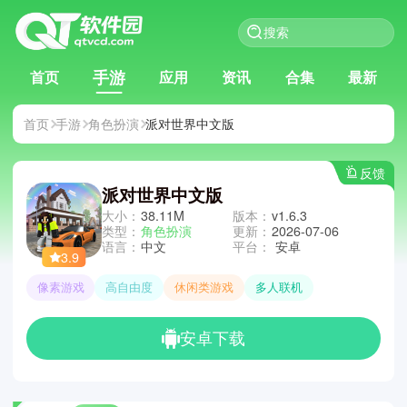
手游
首页
应用
资讯
合集
最新
首页
手游
角色扮演
派对世界中文版
反馈
派对世界中文版
大小：
38.11M
版本：
v1.6.3
类型：
角色扮演
更新：
2026-07-06
语言：
中文
平台：
安卓
3.9
像素游戏
高自由度
休闲类游戏
多人联机
安卓下载