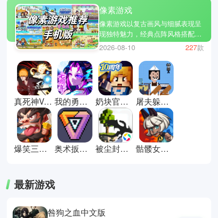
像素游戏
像素游戏以复古画风与细腻表现呈
现独特魅力，经典点阵风格搭配现
代玩法设计，在星露谷物语、死亡
2026-08-10
227
款
细胞、泰拉瑞亚等作品中展现出丰
富多样的体验，既有怀旧氛围又不
失内容深度。玩法类型覆盖冒险、
经营、战斗等多个方向，通过高自
由度与多样系统组合，让玩家可以
真死神VS火影绊联机版
我的勇者官方版
奶块官方版
屠夫躲猫猫游戏
按照自己的节奏推进游戏进程，内
容耐玩且节奏灵活。视觉表现简洁
却富有细节，搭配流畅操作与紧凑
玩法，让玩家有长期游玩的吸引力
与持续探索空间。
爆笑三国手机版
奥术扳机中文版
被尘封的故事国际服
骷髅女孩国际服
最新游戏
咎狗之血中文版