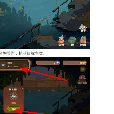
起鱼操作，捕获目标鱼类。