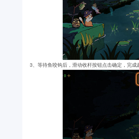
3、等待鱼咬钩后，滑动收杆按钮点击确定，完成