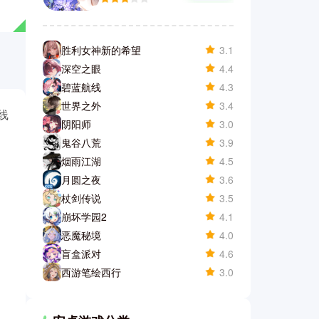
胜利女神新的希望
3.1
深空之眼
4.4
碧蓝航线
4.3
世界之外
3.4
线
阴阳师
3.0
鬼谷八荒
3.9
烟雨江湖
4.5
月圆之夜
3.6
杖剑传说
3.5
崩坏学园2
4.1
恶魔秘境
4.0
盲盒派对
4.6
西游笔绘西行
3.0