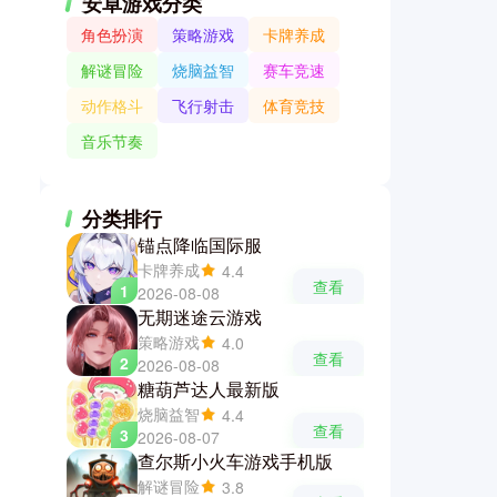
安卓游戏分类
角色扮演
策略游戏
卡牌养成
解谜冒险
烧脑益智
赛车竞速
动作格斗
飞行射击
体育竞技
音乐节奏
分类排行
锚点降临国际服
卡牌养成
4.4
查看
1
2026-08-08
无期迷途云游戏
策略游戏
4.0
查看
2
2026-08-08
糖葫芦达人最新版
烧脑益智
4.4
查看
3
2026-08-07
查尔斯小火车游戏手机版
解谜冒险
3.8