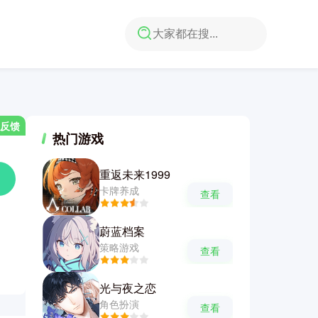
反馈
热门游戏
重返未来1999
卡牌养成
查看
蔚蓝档案
策略游戏
查看
光与夜之恋
角色扮演
查看