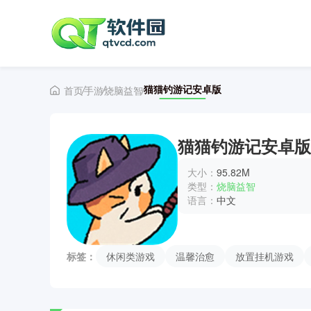
猫猫钓游记安卓版
首页
手游
烧脑益智
猫猫钓游记安卓版
大小：
95.82M
类型：
烧脑益智
语言：
中文
标签：
休闲类游戏
温馨治愈
放置挂机游戏