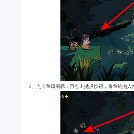
2、点击鱼饵图标，再点击抛投按钮，将鱼钩抛入