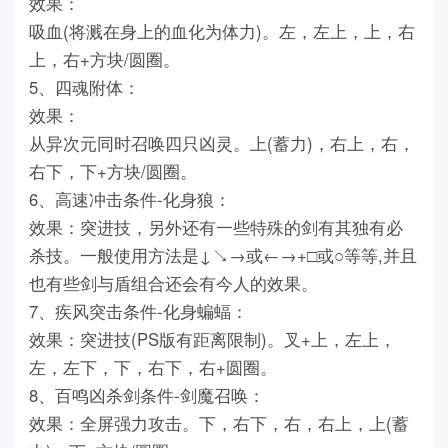
效果：
吸血(将溅在身上的血化为体力)。左，左上，上，右
上，右+方块/圆圈。
5、四魂附体：
效果：
从异次元同时召唤四只凶灵。上(蓄力)，右上，右，
右下，下+方块/圆圈。
6、高速冲击条件-化身狼：
效果：突进技，另外还有一些特殊的剑有其独有必
杀技。一般使用方法是↓↘→或←→+□或○等等,并且
也有些剑与盾组合还会有今人的效果。
7、疾风突击条件-化身蝙蝠：
效果：突进技(PS版有距离限制)。叉+上，左上，
左，左下，下，右下，右+圆圈。
8、百鸣凶杀剑条件-剑魔召唤：
效果：全屏强力攻击。下，右下，右，右上，上(蓄