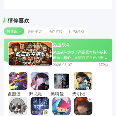
猜你喜欢
热血战斗
策略手游
动作冒险
RPG游戏
热血战斗
热血战斗游戏以高强度对抗与成长
体系为核心，玩家通过角色培养、
技能组合与战斗操作不断提升实
2026-08-07
372
款
力，在多样化战场中完成挑战。游
戏通常融合连招系统、装备强化、
关卡推进与竞技对战，强调节奏感
与爆发式战斗体验。火影忍者手
游、王者荣耀、崩坏3，涵盖了格
盗贼遗产2汉化版
归龙潮官方正版
奥特曼格斗进化重生直装版
光明记忆无限手游
斗竞技、团队对抗与剧情战斗等多
种玩法类型。玩家可以通过不断练
习操作、优化阵容与提升角色战
力，在对战中释放技能连击，体验