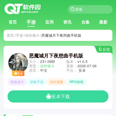
手游
首页
应用
资讯
合集
最新
首页
手游
动作格斗
恶魔城月下夜想曲手机版
反馈
恶魔城月下夜想曲手机版
大小：
231.06M
版本：
v1.0.5
类型：
动作格斗
更新：
2026-07-06
语言：
中文
平台：
安卓
3.4
热血战斗
策略手游
动作冒险
RPG游戏
安卓下载