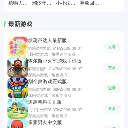
强对抗与高节奏的战斗乐趣。
植物大战僵尸星铁版
潮汐守望者手游
小小法师小游戏
异象回声官方版
最新游戏
糖葫芦达人最新版
查看
烧脑益智
125.81M
2026-08-07
休闲类游戏 · 拼手速的游戏
查尔斯小火车游戏手机版
查看
解谜冒险
112.47M
2026-08-07
探索类游戏 · 角色扮演
刮个爽游戏正式版
查看
烧脑益智
190.09M
2026-08-07
休闲类游戏 · 探索类游戏
逃离鸭科夫正版
查看
飞行射击
278.07M
2026-08-07
探索类游戏 · 角色扮演
像素男友中文版