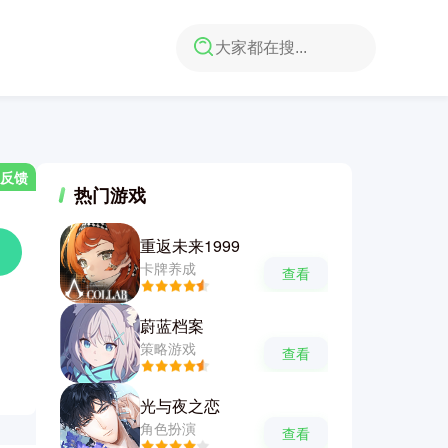
反馈
热门游戏
重返未来1999
卡牌养成
查看
蔚蓝档案
策略游戏
查看
光与夜之恋
角色扮演
查看