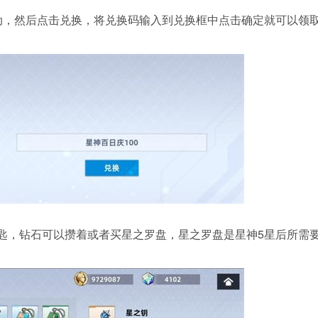
活动，然后点击兑换，将兑换码输入到兑换框中点击确定就可以领
钥匙，钻石可以攒着或者买星之罗盘，星之罗盘是星神5星后所需