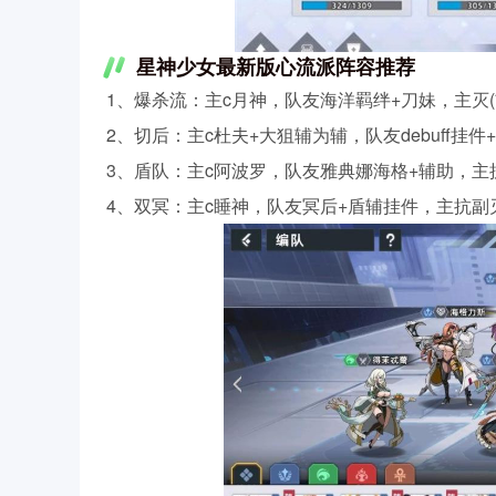
星神少女最新版心流派阵容推荐
1、爆杀流：主c月神，队友海洋羁绊+刀妹，主灭(
2、切后：主c杜夫+大狙辅为辅，队友debuff挂件
3、盾队：主c阿波罗，队友雅典娜海格+辅助，主抗
4、双冥：主c睡神，队友冥后+盾辅挂件，主抗副灭