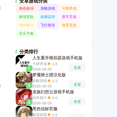
安卓游戏分类
取
角色扮演
策略游戏
卡牌养成
解谜冒险
烧脑益智
赛车竞速
动作格斗
飞行射击
体育竞技
音乐节奏
分类排行
人生重开模拟器游戏手机版
卡牌养成
3.5
查看
1
2026-08-09
梦魇骑士团汉化版
策略游戏
4.3
查看
2
要
2026-08-09
龙族幻想云游戏手机版
动作格斗
4.0
查看
3
2026-08-09
黑色信标官服
解谜冒险
3.5