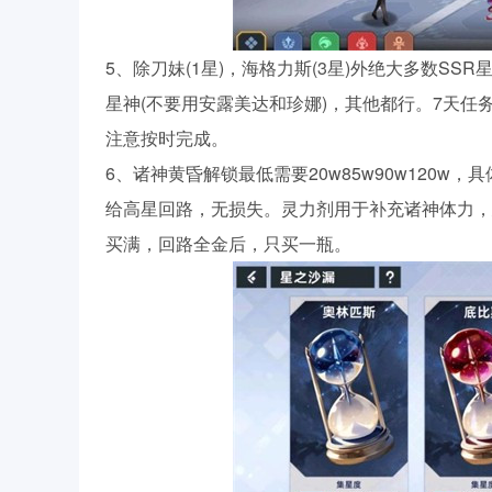
5、除刀妹(1星)，海格力斯(3星)外绝大多数S
星神(不要用安露美达和珍娜)，其他都行。7天
注意按时完成。
6、诸神黄昏解锁最低需要20w85w90w120
给高星回路，无损失。灵力剂用于补充诸神体力，
买满，回路全金后，只买一瓶。