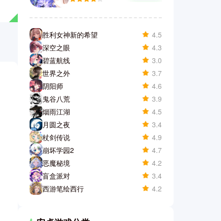
胜利女神新的希望
4.5
深空之眼
4.3
碧蓝航线
3.0
世界之外
3.7
阴阳师
4.6
鬼谷八荒
3.9
烟雨江湖
4.5
月圆之夜
3.4
杖剑传说
4.9
崩坏学园2
4.7
恶魔秘境
4.2
盲盒派对
3.4
西游笔绘西行
4.2