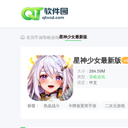
星神少女最新版
首页
手游
策略游戏
星神少女最新版
v2
大小：
284.59M
类型：
策略游戏
语言：
中文
标签：
热血战斗
卡牌放置类手游
二次元游戏