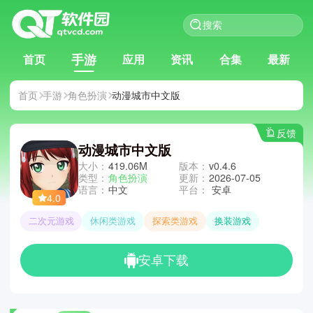
手游
首页
应用
资讯
合集
最新
首页
手游
角色扮演
动漫城市中文版
反馈
动漫城市中文版
大小：
419.06M
版本：
v0.4.6
类型：
角色扮演
更新：
2026-07-05
语言：
中文
平台：
安卓
4.0
二次元游戏
休闲类游戏
探索类游戏
换装游戏
安卓下载