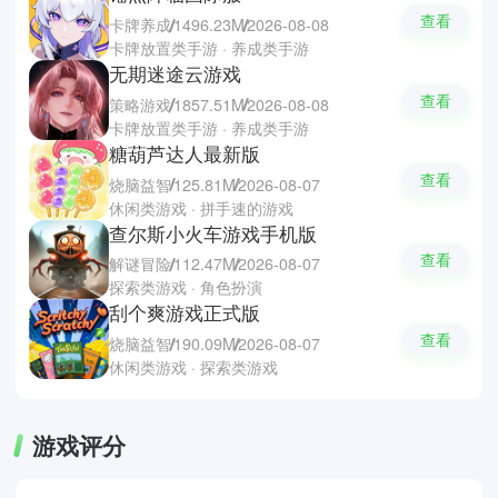
查看
卡牌养成
1496.23M
2026-08-08
卡牌放置类手游 · 养成类手游
无期迷途云游戏
查看
策略游戏
1857.51M
2026-08-08
卡牌放置类手游 · 养成类手游
糖葫芦达人最新版
查看
烧脑益智
125.81M
2026-08-07
休闲类游戏 · 拼手速的游戏
查尔斯小火车游戏手机版
查看
解谜冒险
112.47M
2026-08-07
探索类游戏 · 角色扮演
刮个爽游戏正式版
查看
烧脑益智
190.09M
2026-08-07
休闲类游戏 · 探索类游戏
游戏评分