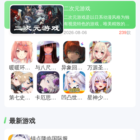
二次元游戏
二次元游戏是以日系动漫风格为独
有视觉特色的游戏，唯美精致的人
物立绘、角色性格与特色的塑造、
2026-08-06
239
款
优质的声优配音演出以及丰富精彩
的剧情设定都是主要卖点。这类游
戏深受喜欢动漫文化的圈子欢迎，
无论是角色扮演、卡牌养成、动作
冒险等多种玩法形式都无法阻挡他
暖暖环游世界安卓版
与八尺大人的夏天回忆汉化游戏
异象回声官方版
万源圣魔录官方版
们的热情。今天小编也为你们带来
几款风靡全球的二次元游戏，如原
神、绝区零、明日方舟等等，让你
可以快速入坑在其中，体验二次元
的魅力。
第七史诗国际服
卡厄思梦境最新版
凹凸世界手游
星神少女官方版
最新游戏
锚点降临国际服