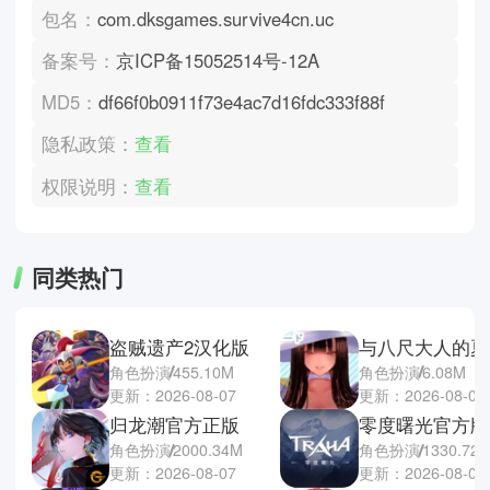
包名：
com.dksgames.survive4cn.uc
备案号：
京ICP备15052514号-12A
MD5：
df66f0b0911f73e4ac7d16fdc333f88f
隐私政策：
查看
权限说明：
查看
同类热门
盗贼遗产2汉化版
角色扮演
455.10M
角色扮演
6.08M
更新：2026-08-07
更新：2026-08-07
归龙潮官方正版
零度曙光官方版
角色扮演
2000.34M
角色扮演
1330.72
更新：2026-08-07
更新：2026-08-07