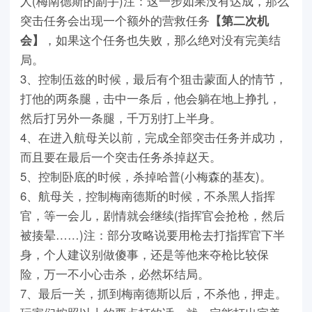
人(梅南德斯的副手)注：这一步如果没有达成，那么
突击任务会出现一个额外的营救任务
【第二次机
会】
，如果这个任务也失败，那么绝对没有完美结
局。
3、控制伍兹的时候，最后有个狙击蒙面人的情节，
打他的两条腿，击中一条后，他会躺在地上挣扎，
然后打另外一条腿，千万别打上半身。
4、在进入航母关以前，完成全部突击任务并成功，
而且要在最后一个突击任务杀掉赵天。
5、控制卧底的时候，杀掉哈普(小梅森的基友)。
6、航母关，控制梅南德斯的时候，不杀黑人指挥
官，等一会儿，剧情就会继续(指挥官会抢枪，然后
被揍晕……)注：部分攻略说要用枪去打指挥官下半
身，个人建议别做傻事，还是等他来夺枪比较保
险，万一不小心击杀，必然坏结局。
7、最后一关，抓到梅南德斯以后，不杀他，押走。