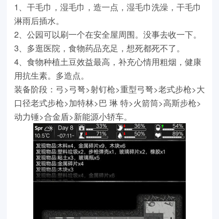
1、干毛巾，湿毛巾，造一点，湿毛巾洗澡，干毛巾
淋雨后插水。
2、公园可以刷一个在安全屋周围。没事去收一下。
3、多逛医院，食物药品充足，想死都死不了。
4、食物种植土豆效益最高，补充心情用粗烟，健康
用抗生素。多造点。
装备阶段：弓>弓弩>射钉枪>重型弓弩>老式步枪>大
口径老式步枪>加特林>巴 琳 特>火箭筒>高斯步枪>
动力锤>合金盾>新能源小轿车。