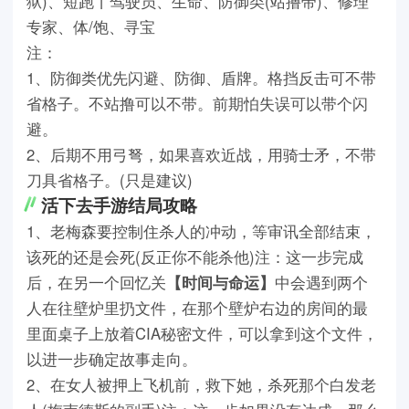
狱)、短跑丨驾驶员、生命、防御类(站撸带)、修理
专家、体/饱、寻宝
注：
1、防御类优先闪避、防御、盾牌。格挡反击可不带
省格子。不站撸可以不带。前期怕失误可以带个闪
避。
2、后期不用弓弩，如果喜欢近战，用骑士矛，不带
刀具省格子。(只是建议)
活下去手游结局攻略
1、老梅森要控制住杀人的冲动，等审讯全部结束，
该死的还是会死(反正你不能杀他)注：这一步完成
后，在另一个回忆关
【时间与命运】
中会遇到两个
人在往壁炉里扔文件，在那个壁炉右边的房间的最
里面桌子上放着CIA秘密文件，可以拿到这个文件，
以进一步确定故事走向。
2、在女人被押上飞机前，救下她，杀死那个白发老