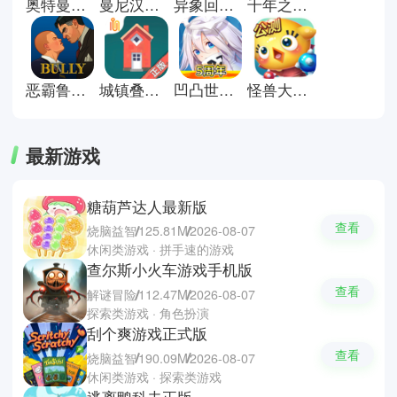
奥特曼格斗进化重生直装版
曼尼汉堡店手机版
异象回声官方版
千年之旅官方版
戏大全，用你的智慧赢得战局，感
受紧张刺激与成就快感！
恶霸鲁尼手机版
城镇叠叠乐正版
凹凸世界手游
怪兽大作战正版
最新游戏
糖葫芦达人最新版
查看
烧脑益智
125.81M
2026-08-07
休闲类游戏 · 拼手速的游戏
查尔斯小火车游戏手机版
查看
解谜冒险
112.47M
2026-08-07
探索类游戏 · 角色扮演
刮个爽游戏正式版
查看
烧脑益智
190.09M
2026-08-07
休闲类游戏 · 探索类游戏
逃离鸭科夫正版