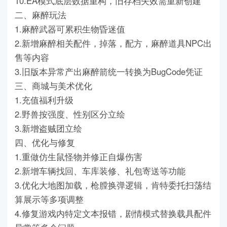
10.EA模式底层数据重构，旧存档失效需重新创建
二、麻醉玩法
1.麻醉武器可累积生物昏迷值
2.新增麻醉相关配件，掉落，配方，麻醉道具NPC出
售等内容
3.旧版本异常产出麻醉箭统一转换为BugCode凭证
三、商城与美术优化
1.充值福利升级
2.野兽按强度、性别区分立绘
3.新增盗贼团立绘
四、优化与修复
1.重做仿生鼠怪物并修正自爆伤害
2.新增车辆找回、车库装修、礼包寄送等功能
3.优化大地图加载，枪膛换弹逻辑，肯特委托扫荡结
算展示等多项调整
4.修复游戏内特定文本报错，剧情模式替换载具配件