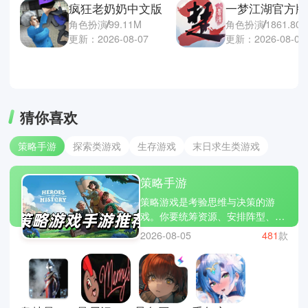
疯狂老奶奶中文版
一梦江湖官方版
角色扮演
99.11M
角色扮演
1861.80
更新：2026-08-07
更新：2026-08-07
猜你喜欢
策略手游
探索类游戏
生存游戏
末日求生类游戏
策略手游
策略游戏是考验思维与决策的游
戏。你要统筹资源、安排阵型、预
判对手的行动，每一个选择都可能
2026-08-05
481
款
改变局势。它不像快节奏的动作游
戏，而是让你在脑海中推演每一
步，享受智力与策略的较量。文明
VI、全面战争三国和炉石传说都是
经典的策略游戏。立即下载策略游