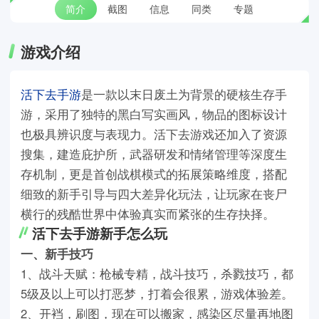
简介
截图
信息
同类
专题
游戏介绍
活下去手游
是一款以末日废土为背景的硬核生存手
游，采用了独特的黑白写实画风，物品的图标设计
也极具辨识度与表现力。活下去游戏还加入了资源
搜集，建造庇护所，武器研发和情绪管理等深度生
存机制，更是首创战棋模式的拓展策略维度，搭配
细致的新手引导与四大差异化玩法，让玩家在丧尸
横行的残酷世界中体验真实而紧张的生存抉择。
活下去手游新手怎么玩
一、新手技巧
1、战斗天赋：枪械专精，战斗技巧，杀戮技巧，都
5级及以上可以打恶梦，打着会很累，游戏体验差。
2、开裆，刷图，现在可以搬家，感染区尽量再地图