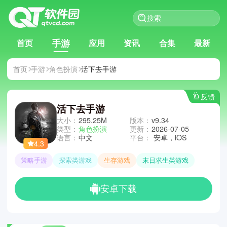
手游
首页
应用
资讯
合集
最新
首页
手游
角色扮演
活下去手游
反馈
活下去手游
大小：
295.25M
版本：
v9.34
类型：
角色扮演
更新：
2026-07-05
语言：
中文
平台：
安卓，iOS
4.3
策略手游
探索类游戏
生存游戏
末日求生类游戏
安卓下载