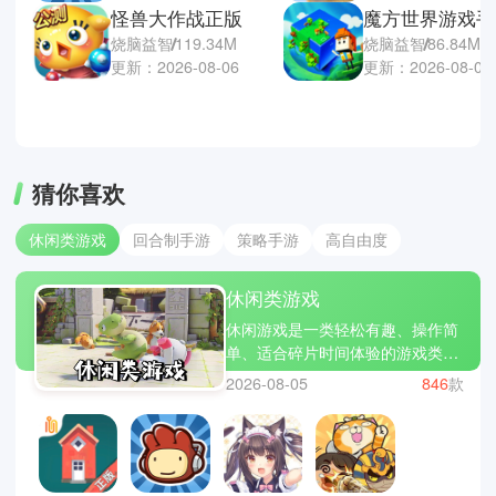
怪兽大作战正版
魔方世界游戏手
烧脑益智
119.34M
烧脑益智
86.84M
更新：2026-08-06
更新：2026-08-05
猜你喜欢
休闲类游戏
回合制手游
策略手游
高自由度
休闲类游戏
休闲游戏是一类轻松有趣、操作简
单、适合碎片时间体验的游戏类
型，让玩家在短时间内获得乐趣和
2026-08-05
846
款
放松。小编为大家精选了几款热门
休闲游戏：旅行青蛙、开心消消
乐、糖果传奇。休闲游戏不仅让你
打发时间，还能带来成就感和小小
的惊喜。立即下载休闲游戏合集，