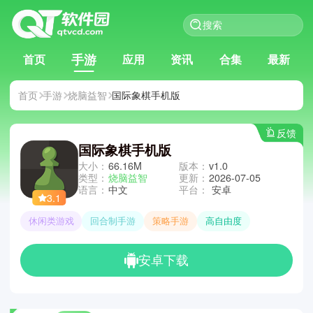
手游
首页
应用
资讯
合集
最新
首页
手游
烧脑益智
国际象棋手机版
反馈
国际象棋手机版
大小：
66.16M
版本：
v1.0
类型：
烧脑益智
更新：
2026-07-05
语言：
中文
平台：
安卓
3.1
休闲类游戏
回合制手游
策略手游
高自由度
安卓下载