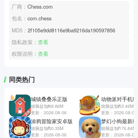
厂商：
Chess.com
包名：
com.chess
MD5：
2f105e9dd8116e9ba9216da190597856
隐私政策：
查看
权限说明：
查看
同类热门
城镇叠叠乐正版
动物派对手机版
烧脑益智
48.86M
烧脑益智
53.46M
更新：2026-08-06
更新：2026-08-06
涂鸦冒险家安卓版
梦幻小狗最新版
烧脑益智
50.35M
烧脑益智
176.84M
更新：2026-08-06
更新：2026-08-05