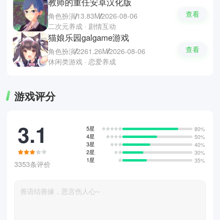
教师的重任安卓汉化版
查看
角色扮演
13.83M
2026-08-06
二次元养成 · 剧情互动
猫娘乐园galgame游戏
查看
角色扮演
2261.26M
2026-08-06
休闲类游戏 · 恋爱养成
游戏评分
3.1
5星
80%
4星
50%
3星
40%
2星
30%
1星
35%
3353条评价