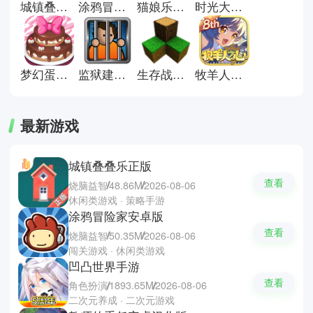
城镇叠叠乐正版
涂鸦冒险家安卓版
猫娘乐园galgame游戏
时光大爆炸国际服
让轻松有趣的游戏陪伴你的每一
天，放松心情，享受片刻欢乐!
梦幻蛋糕店官方正版
监狱建筑师完整版
生存战争联机版
牧羊人之心官方正版
最新游戏
城镇叠叠乐正版
查看
烧脑益智
48.86M
2026-08-06
休闲类游戏 · 策略手游
涂鸦冒险家安卓版
查看
烧脑益智
50.35M
2026-08-06
闯关游戏 · 休闲类游戏
凹凸世界手游
查看
角色扮演
1893.65M
2026-08-06
二次元养成 · 二次元游戏