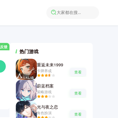
反馈
热门游戏
重返未来1999
卡牌养成
查看
蔚蓝档案
策略游戏
查看
光与夜之恋
角色扮演
查看