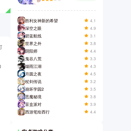
胜利女神新的希望
4.1
深空之眼
4.9
碧蓝航线
3.1
世界之外
3.8
可
阴阳师
4.4
鬼谷八荒
3.3
为
烟雨江湖
4.3
月圆之夜
4.5
杖剑传说
3.2
崩坏学园2
3.5
恶魔秘境
3.8
盲盒派对
3.9
西游笔绘西行
4.4