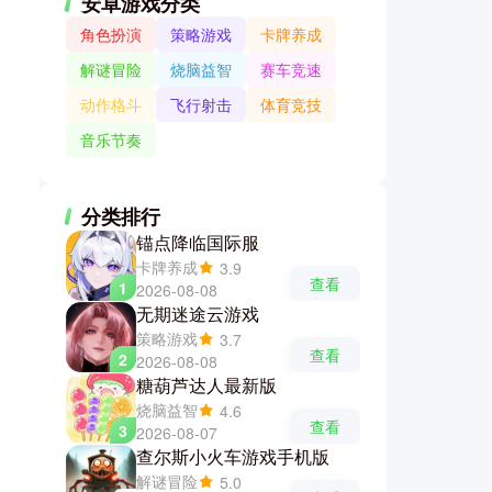
安卓游戏分类
角色扮演
策略游戏
卡牌养成
解谜冒险
烧脑益智
赛车竞速
动作格斗
飞行射击
体育竞技
音乐节奏
分类排行
锚点降临国际服
卡牌养成
3.9
查看
1
2026-08-08
无期迷途云游戏
策略游戏
3.7
查看
2
2026-08-08
糖葫芦达人最新版
烧脑益智
4.6
查看
3
2026-08-07
查尔斯小火车游戏手机版
解谜冒险
5.0