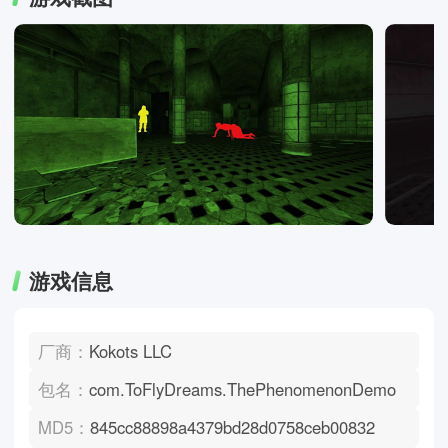
游戏信息
厂商：
Kokots LLC
包名：
com.ToFlyDreams.ThePhenomenonDemo
MD5：
845cc88898a4379bd28d0758ceb00832