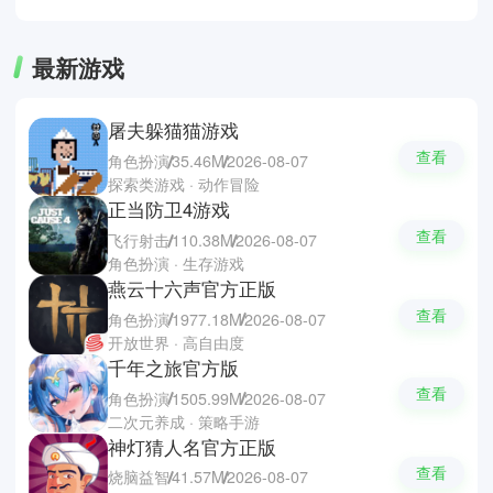
最新游戏
屠夫躲猫猫游戏
查看
角色扮演
35.46M
2026-08-07
探索类游戏 · 动作冒险
正当防卫4游戏
查看
飞行射击
110.38M
2026-08-07
角色扮演 · 生存游戏
燕云十六声官方正版
查看
角色扮演
1977.18M
2026-08-07
开放世界 · 高自由度
千年之旅官方版
查看
角色扮演
1505.99M
2026-08-07
二次元养成 · 策略手游
神灯猜人名官方正版
查看
烧脑益智
41.57M
2026-08-07