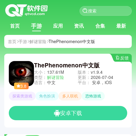
手游
首页
应用
资讯
合集
最新
首页
手游
解谜冒险
ThePhenomenon中文版
反馈
ThePhenomenon中文版
大小：
137.61M
版本：
v1.9.4
类型：
解谜冒险
更新：
2026-07-04
语言：
中文
平台：
安卓，iOS
3.8
探索类游戏
角色扮演
多人联机
恐怖游戏
安卓下载