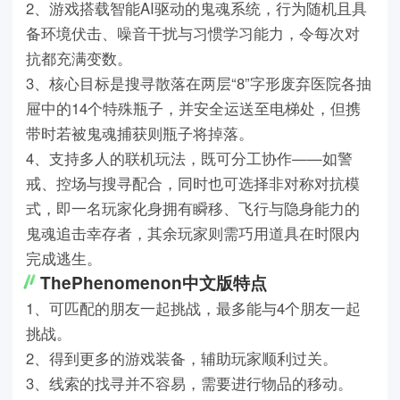
2、游戏搭载智能AI驱动的鬼魂系统，行为随机且具
备环境伏击、噪音干扰与习惯学习能力，令每次对
抗都充满变数。
3、核心目标是搜寻散落在两层“8”字形废弃医院各抽
屉中的14个特殊瓶子，并安全运送至电梯处，但携
带时若被鬼魂捕获则瓶子将掉落。
4、支持多人的联机玩法，既可分工协作——如警
戒、控场与搜寻配合，同时也可选择非对称对抗模
式，即一名玩家化身拥有瞬移、飞行与隐身能力的
鬼魂追击幸存者，其余玩家则需巧用道具在时限内
完成逃生。
ThePhenomenon中文版特点
1、可匹配的朋友一起挑战，最多能与4个朋友一起
挑战。
2、得到更多的游戏装备，辅助玩家顺利过关。
3、线索的找寻并不容易，需要进行物品的移动。