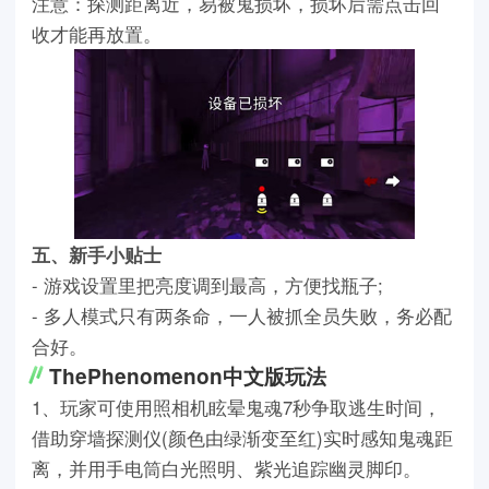
注意：探测距离近，易被鬼损坏，损坏后需点击回
收才能再放置。
五、新手小贴士
- 游戏设置里把亮度调到最高，方便找瓶子;
- 多人模式只有两条命，一人被抓全员失败，务必配
合好。
ThePhenomenon中文版玩法
1、玩家可使用照相机眩晕鬼魂7秒争取逃生时间，
借助穿墙探测仪(颜色由绿渐变至红)实时感知鬼魂距
离，并用手电筒白光照明、紫光追踪幽灵脚印。