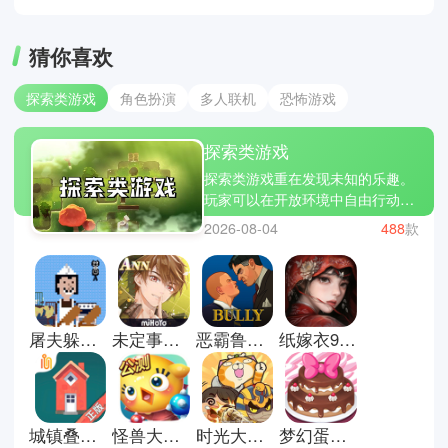
猜你喜欢
探索类游戏
角色扮演
多人联机
恐怖游戏
探索类游戏
探索类游戏重在发现未知的乐趣。
玩家可以在开放环境中自由行动，
寻找隐藏线索与故事碎片。没有过
2026-08-04
488
款
多限制，更多是引导与提示，让人
逐步拼凑世界全貌。过程中既有安
静的观察，也有偶然的惊喜。适合
喜欢慢节奏与沉浸体验的人细细体
会。这里有些探索类游戏推荐；闪
屠夫躲猫猫游戏
未定事件簿官方版
恶霸鲁尼手机版
纸嫁衣9罗浮梦手游
耀小镇派对，石器时代生存和光合
战队。
城镇叠叠乐正版
怪兽大作战正版
时光大爆炸国际服
梦幻蛋糕店官方正版