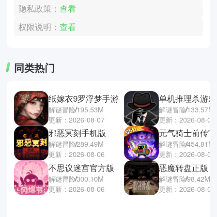
隐私政策：
查看
权限说明：
查看
同类热门
纸嫁衣9罗浮梦手游
单机推理杀游戏
解谜冒险
195.53M
解谜冒险
133.57M
更新：2026-08-07
更新：2026-08-05
邪恶冥刻手机版
元气骑士前传官
解谜冒险
289.49M
解谜冒险
454.81M
更新：2026-08-06
更新：2026-08-05
不思议迷宫官方版
恶魔转盘正版
解谜冒险
300.10M
解谜冒险
98.42M
更新：2026-08-06
更新：2026-08-05