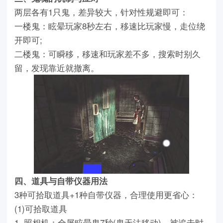
两层各有1只鬼，差异较大，针对性规避即可：
一楼鬼：眩晕玩家8秒左右，移速比玩家慢，走位绕
开即可;
二楼鬼：可瞬移，移速和玩家差不多，搜索时别久
留，发现靠近就撤离。
四、道具与自带仪器用法
3种可拾取道具+1种自带仪器，合理使用更省心：
(1)可拾取道具
1. 照相机：全屏眩晕鬼7秒(鬼无法移动)，被追击时