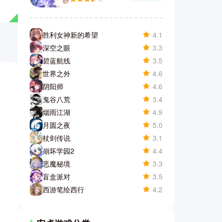
胜利女神新的希望
4.1
深空之眼
3.3
碧蓝航线
3.5
世界之外
4.6
阴阳师
4.6
鬼谷八荒
3.4
烟雨江湖
4.9
月圆之夜
5.0
杖剑传说
3.1
崩坏学园2
4.4
恶魔秘境
3.3
盲盒派对
3.5
西游笔绘西行
4.2