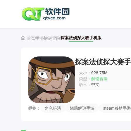
探案法侦探大赛手机版
首页
手游
解谜冒险
探案法侦探大赛手
大小：
928.75M
类型：
解谜冒险
语言：
中文
标签：
角色扮演
烧脑解谜手游
steam移植手游