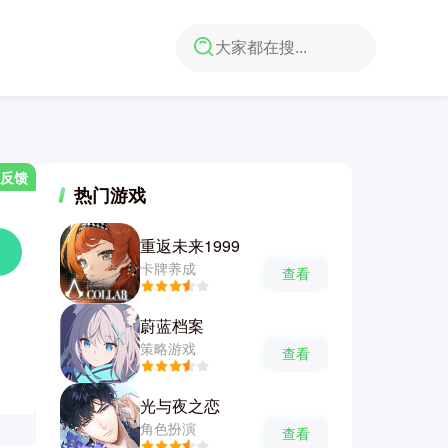
反馈
热门游戏
重返未来1999
卡牌养成
查看
蔚蓝档案
策略游戏
查看
光与夜之恋
角色扮演
查看