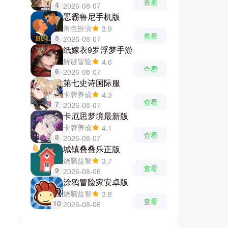
查看
4
2026-08-07
恶霸鲁尼手机版
角色扮演
3.9
查看
5
2026-08-07
纸嫁衣9罗浮梦手游
解谜冒险
4.6
查看
6
2026-08-07
第七史诗国际服
卡牌养成
4.3
查看
7
2026-08-07
卡厄思梦境最新版
卡牌养成
4.1
查看
8
2026-08-07
城镇叠叠乐正版
烧脑益智
3.7
查看
9
2026-08-06
涂鸦冒险家安卓版
烧脑益智
3.8
查看
10
2026-08-06