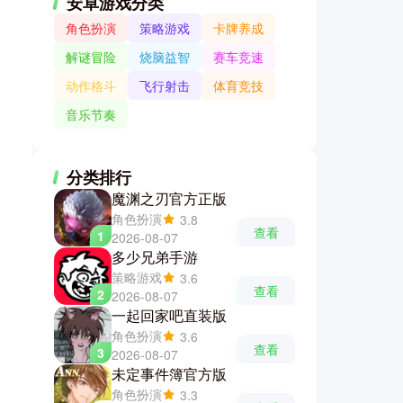
安卓游戏分类
角色扮演
策略游戏
卡牌养成
解谜冒险
烧脑益智
赛车竞速
动作格斗
飞行射击
体育竞技
音乐节奏
分类排行
魔渊之刃官方正版
角色扮演
3.8
查看
1
2026-08-07
多少兄弟手游
策略游戏
3.6
查看
2
2026-08-07
一起回家吧直装版
角色扮演
3.6
查看
3
2026-08-07
未定事件簿官方版
角色扮演
3.3