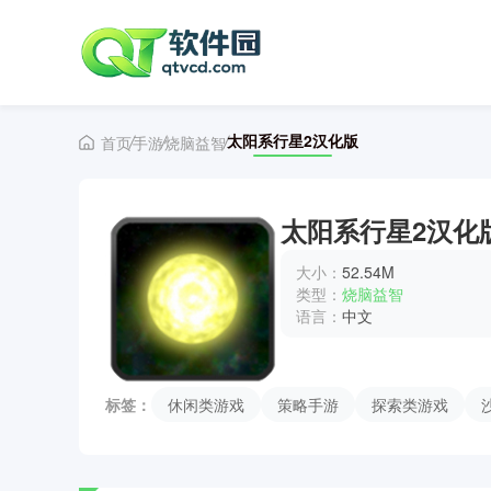
太阳系行星2汉化版
首页
手游
烧脑益智
太阳系行星2汉化
大小：
52.54M
类型：
烧脑益智
语言：
中文
标签：
休闲类游戏
策略手游
探索类游戏