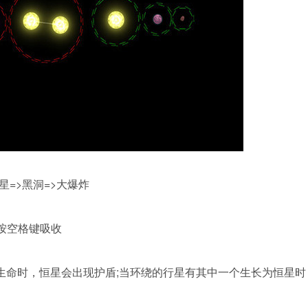
星=>黑洞=>大爆炸
按空格键吸收
生命时，恒星会出现护盾;当环绕的行星有其中一个生长为恒星时