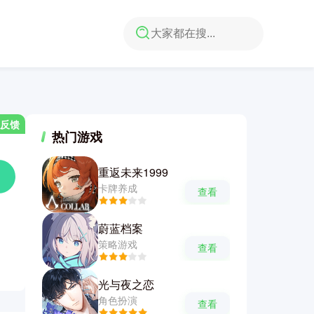
反馈
热门游戏
重返未来1999
卡牌养成
查看
蔚蓝档案
策略游戏
查看
光与夜之恋
角色扮演
查看