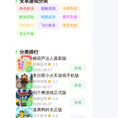
安卓游戏分类
角色扮演
策略游戏
卡牌养成
解谜冒险
烧脑益智
赛车竞速
动作格斗
飞行射击
体育竞技
音乐节奏
分类排行
糖葫芦达人最新版
烧脑益智
3.2
查看
1
2026-08-07
查尔斯小火车游戏手机版
解谜冒险
3.1
查看
2
2026-08-07
刮个爽游戏正式版
烧脑益智
4.0
查看
3
2026-08-07
逃离鸭科夫正版
飞行射击
4.6