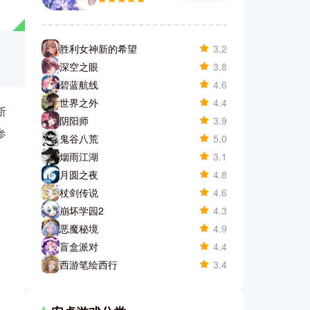
胜利女神新的希望
3.2
深空之眼
3.8
碧蓝航线
4.6
世界之外
4.4
断
阴阳师
3.9
参
鬼谷八荒
5.0
烟雨江湖
3.1
月圆之夜
4.8
杖剑传说
4.6
崩坏学园2
4.3
恶魔秘境
4.9
盲盒派对
4.4
西游笔绘西行
3.4