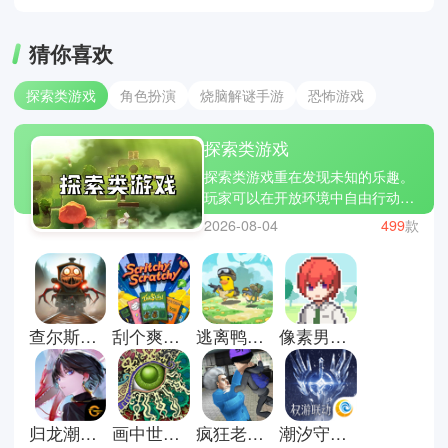
猜你喜欢
探索类游戏
角色扮演
烧脑解谜手游
恐怖游戏
探索类游戏
探索类游戏重在发现未知的乐趣。
玩家可以在开放环境中自由行动，
寻找隐藏线索与故事碎片。没有过
2026-08-04
499
款
多限制，更多是引导与提示，让人
逐步拼凑世界全貌。过程中既有安
静的观察，也有偶然的惊喜。适合
喜欢慢节奏与沉浸体验的人细细体
会。这里有些探索类游戏推荐；闪
查尔斯小火车游戏手机版
刮个爽游戏正式版
逃离鸭科夫正版
像素男友中文版
耀小镇派对，石器时代生存和光合
战队。
归龙潮官方正版
画中世界手机版
疯狂老奶奶中文版
潮汐守望者手游