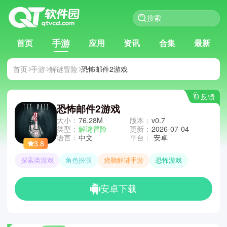
手游
首页
应用
资讯
合集
最新
首页
手游
解谜冒险
恐怖邮件2游戏
反馈
恐怖邮件2游戏
大小：
76.28M
版本：
v0.7
类型：
解谜冒险
更新：
2026-07-04
语言：
中文
平台：
安卓
3.8
探索类游戏
角色扮演
烧脑解谜手游
恐怖游戏
安卓下载