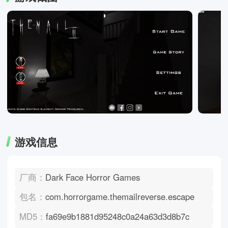
游戏信息
厂商：
Dark Face Horror Games
包名：
com.horrorgame.themailreverse.escape
MD5：
fa69e9b1881d95248c0a24a63d3d8b7c