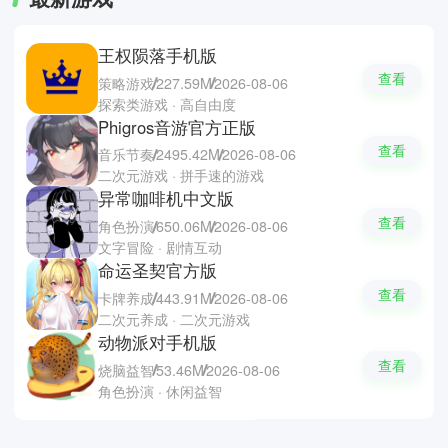
王权陨落手机版
查看
策略游戏
227.59M
2026-08-06
探索类游戏 · 高自由度
Phigros音游官方正版
查看
音乐节奏
2495.42M
2026-08-06
二次元游戏 · 拼手速的游戏
异常咖啡机中文版
查看
角色扮演
650.06M
2026-08-06
文字冒险 · 剧情互动
命运圣契官方版
查看
卡牌养成
443.91M
2026-08-06
二次元养成 · 二次元游戏
动物派对手机版
查看
烧脑益智
53.46M
2026-08-06
角色扮演 · 休闲益智