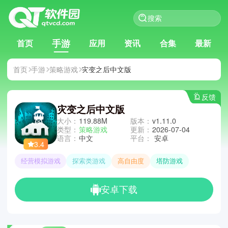
手游
首页
应用
资讯
合集
最新
首页
手游
策略游戏
灾变之后中文版
反馈
灾变之后中文版
大小：
119.88M
版本：
v1.11.0
类型：
策略游戏
更新：
2026-07-04
语言：
中文
平台：
安卓
3.4
经营模拟游戏
探索类游戏
高自由度
塔防游戏
安卓下载