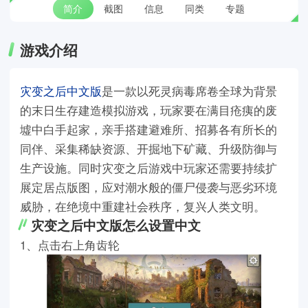
简介
截图
信息
同类
专题
游戏介绍
灾变之后中文版
是一款以死灵病毒席卷全球为背景
的末日生存建造模拟游戏，玩家要在满目疮痍的废
墟中白手起家，亲手搭建避难所、招募各有所长的
同伴、采集稀缺资源、开掘地下矿藏、升级防御与
生产设施。同时灾变之后游戏中玩家还需要持续扩
展定居点版图，应对潮水般的僵尸侵袭与恶劣环境
威胁，在绝境中重建社会秩序，复兴人类文明。
灾变之后中文版怎么设置中文
1、点击右上角齿轮