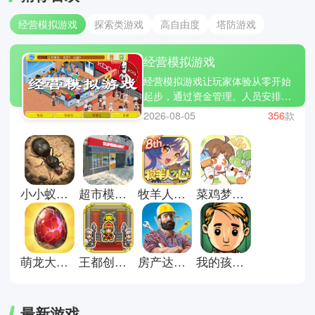
经营模拟游戏
探索类游戏
高自由度
塔防游戏
经营模拟游戏
经营模拟游戏让玩家体验从零开始
起步，通过资金管理、人员安排、
生产链规划等等，逐渐走向人生巅
2026-08-05
356
款
峰的成就。游戏普遍考验你的逻辑
与决策能力，在合适的时间就选择
出手扩张、在资金紧绷的找到新的
出路等等，让你经营的店铺、城市
或是其他走向更好的发展。星露谷
小小蚁国安卓版
超市模拟器正版
牧羊人之心官方正版
菜鸡梦想家官方正版
物语、心动小镇、疯狂手机大亨等
等更是经营模拟游戏中的佼佼者，
策略性与应变能力拉满，让你享受
从零到一的成长乐趣。
萌龙大乱斗手机版
王都创世物语官方版
房产达人2手机版
我的孩子生命之源官方正版
最新游戏