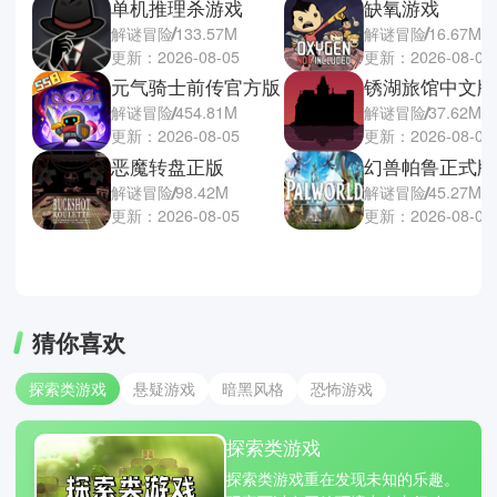
单机推理杀游戏
缺氧游戏
解谜冒险
133.57M
解谜冒险
16.67M
更新：2026-08-05
更新：2026-08-05
元气骑士前传官方版
锈湖旅馆中文版
解谜冒险
454.81M
解谜冒险
37.62M
更新：2026-08-05
更新：2026-08-05
恶魔转盘正版
幻兽帕鲁正式版
解谜冒险
98.42M
解谜冒险
45.27M
更新：2026-08-05
更新：2026-08-04
猜你喜欢
探索类游戏
悬疑游戏
暗黑风格
恐怖游戏
探索类游戏
探索类游戏重在发现未知的乐趣。