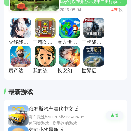
玩家可以在开放环境中自由行动，
寻找隐藏线索与故事碎片。没有过
2026-08-04
469
款
多限制，更多是引导与提示，让人
逐步拼凑世界全貌。过程中既有安
静的观察，也有偶然的惊喜。适合
喜欢慢节奏与沉浸体验的人细细体
会。这里有些探索类游戏推荐；闪
火线战姬手游
王都创世物语官方版
魔方世界游戏手机版
王牌战争国际服
耀小镇派对，石器时代生存和光合
战队。
房产达人2手机版
我的孩子生命之源官方正版
长安幻想手游
世界启元官方正版
最新游戏
俄罗斯汽车漂移中文版
查看
赛车竞速
490.70M
2026-08-05
休闲类游戏 · 拼手速的游戏
梦幻小狗最新版