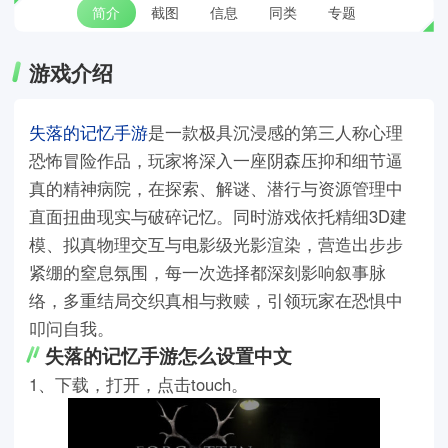
简介
截图
信息
同类
专题
游戏介绍
失落的记忆手游
是一款极具沉浸感的第三人称心理
恐怖冒险作品，玩家将深入一座阴森压抑和细节逼
真的精神病院，在探索、解谜、潜行与资源管理中
直面扭曲现实与破碎记忆。同时游戏依托精细3D建
模、拟真物理交互与电影级光影渲染，营造出步步
紧绷的窒息氛围，每一次选择都深刻影响叙事脉
络，多重结局交织真相与救赎，引领玩家在恐惧中
叩问自我。
失落的记忆手游怎么设置中文
1、下载，打开，点击touch。