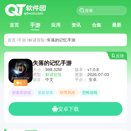
手游
首页
应用
资讯
合集
最新
首页
手游
解谜冒险
失落的记忆手游
反馈
失落的记忆手游
大小：
998.32M
版本：
v1.0.8
类型：
解谜冒险
更新：
2026-07-03
语言：
中文
平台：
安卓
4.7
探索类游戏
悬疑游戏
暗黑风格
恐怖游戏
安卓下载