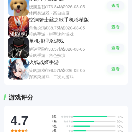
查看
烧脑益智
176.84M
2026-08-05
休闲类游戏 · 高自由度
空洞骑士丝之歌手机移植版
查看
角色扮演
668.75M
2026-08-05
策略手游 · 拼手速的游戏
单机推理杀游戏
查看
解谜冒险
133.57M
2026-08-05
策略手游 · 角色扮演
火线战姬手游
查看
策略游戏
198.57M
2026-08-05
探索类游戏 · 二次元游戏
游戏评分
4.7
5星
80%
4星
50%
3星
40%
2星
30%