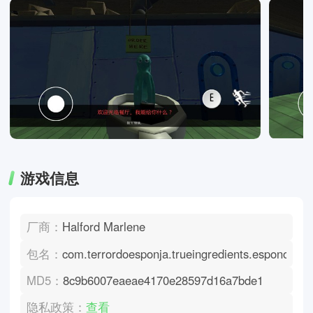
游戏信息
厂商：
Halford Marlene
包名：
com.terrordoesponja.trueingredients.esponoja
MD5：
8c9b6007eaeae4170e28597d16a7bde1
隐私政策：
查看