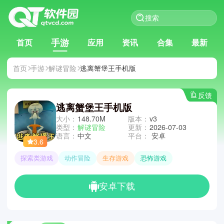
手游
首页
应用
资讯
合集
最新
首页
手游
解谜冒险
逃离蟹堡王手机版
反馈
逃离蟹堡王手机版
大小：
148.70M
版本：
v3
类型：
解谜冒险
更新：
2026-07-03
语言：
中文
平台：
安卓
3.6
探索类游戏
动作冒险
生存游戏
恐怖游戏
安卓下载