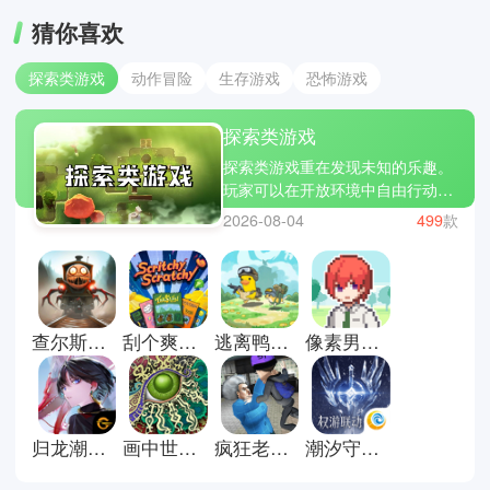
猜你喜欢
探索类游戏
动作冒险
生存游戏
恐怖游戏
探索类游戏
探索类游戏重在发现未知的乐趣。
玩家可以在开放环境中自由行动，
寻找隐藏线索与故事碎片。没有过
2026-08-04
499
款
多限制，更多是引导与提示，让人
逐步拼凑世界全貌。过程中既有安
静的观察，也有偶然的惊喜。适合
喜欢慢节奏与沉浸体验的人细细体
会。这里有些探索类游戏推荐；闪
查尔斯小火车游戏手机版
刮个爽游戏正式版
逃离鸭科夫正版
像素男友中文版
耀小镇派对，石器时代生存和光合
战队。
归龙潮官方正版
画中世界手机版
疯狂老奶奶中文版
潮汐守望者手游