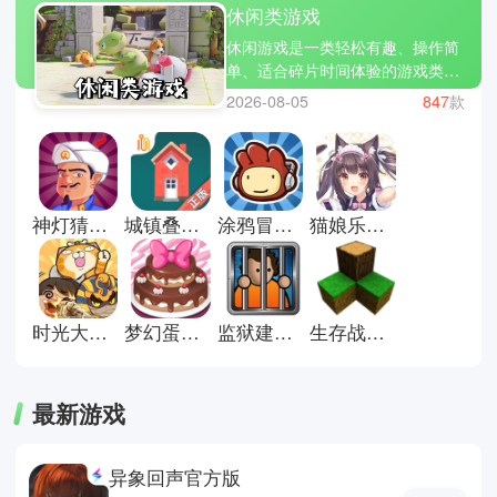
休闲类游戏
休闲游戏是一类轻松有趣、操作简
单、适合碎片时间体验的游戏类
型，让玩家在短时间内获得乐趣和
2026-08-05
847
款
放松。小编为大家精选了几款热门
休闲游戏：旅行青蛙、开心消消
乐、糖果传奇。休闲游戏不仅让你
打发时间，还能带来成就感和小小
的惊喜。立即下载休闲游戏合集，
神灯猜人名官方正版
城镇叠叠乐正版
涂鸦冒险家安卓版
猫娘乐园galgame游戏
让轻松有趣的游戏陪伴你的每一
天，放松心情，享受片刻欢乐!
时光大爆炸国际服
梦幻蛋糕店官方正版
监狱建筑师完整版
生存战争联机版
最新游戏
异象回声官方版