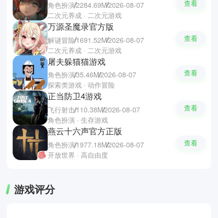
查看
角色扮演
2284.69M
2026-08-07
二次元养成 · 二次元游戏
万源圣魔录官方版
查看
解谜冒险
1691.52M
2026-08-07
二次元养成 · 二次元游戏
屠夫躲猫猫游戏
查看
角色扮演
35.46M
2026-08-07
探索类游戏 · 动作冒险
正当防卫4游戏
查看
飞行射击
110.38M
2026-08-07
角色扮演 · 生存游戏
燕云十六声官方正版
查看
角色扮演
1977.18M
2026-08-07
开放世界 · 高自由度
游戏评分