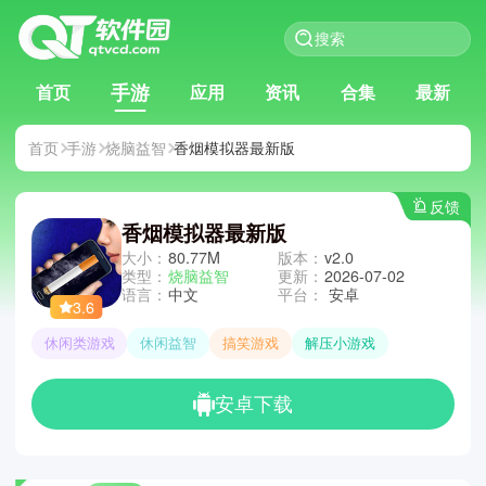
手游
首页
应用
资讯
合集
最新
首页
手游
烧脑益智
香烟模拟器最新版
反馈
香烟模拟器最新版
大小：
80.77M
版本：
v2.0
类型：
烧脑益智
更新：
2026-07-02
语言：
中文
平台：
安卓
3.6
休闲类游戏
休闲益智
搞笑游戏
解压小游戏
安卓下载