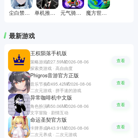
你的英雄旅程，感受属于你的奇幻
冒险！
尘白禁区官方版
单机推理杀游戏
元气骑士前传官方版
魔方世界游戏手机版
最新游戏
王权陨落手机版
查看
策略游戏
227.59M
2026-08-06
探索类游戏 · 高自由度
Phigros音游官方正版
查看
音乐节奏
2495.42M
2026-08-06
二次元游戏 · 拼手速的游戏
异常咖啡机中文版
查看
角色扮演
650.06M
2026-08-06
文字冒险 · 剧情互动
命运圣契官方版
查看
卡牌养成
443.91M
2026-08-06
二次元养成 · 二次元游戏