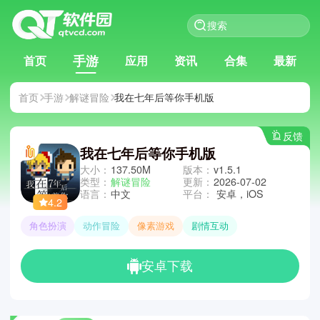
手游
首页
应用
资讯
合集
最新
首页
手游
解谜冒险
我在七年后等你手机版
反馈
我在七年后等你手机版
大小：
137.50M
版本：
v1.5.1
类型：
解谜冒险
更新：
2026-07-02
语言：
中文
平台：
安卓，iOS
4.2
角色扮演
动作冒险
像素游戏
剧情互动
安卓下载