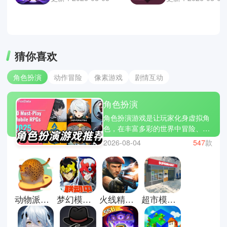
猜你喜欢
角色扮演
动作冒险
像素游戏
剧情互动
角色扮演
角色扮演游戏是让玩家化身虚拟角
色，在丰富多彩的世界中冒险、成
长和探索的游戏类型，例如最终幻
2026-08-04
547
款
想、巫师3狂猎、原神等。你可以
通过完成任务、培养技能、收集装
备，与各种NPC互动或挑战强大敌
人，在游戏中书写属于自己的故
事。每一次冒险都是智力与操作的
动物派对手机版
梦幻模拟战官方版
火线精英官方版
超市模拟器正版
双重考验，策略、战斗、剧情交
织，让你在虚拟世界中自由驰骋。
立即下载角色扮演游戏大全，开启