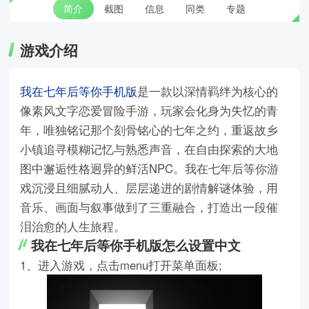
简介
截图
信息
同类
专题
游戏介绍
我在七年后等你手机版
是一款以深情羁绊为核心的
像素风文字恋爱冒险手游，玩家会化身为失忆的青
年，唯独铭记那个刻骨铭心的七年之约，重返故乡
小镇追寻模糊记忆与熟悉声音，在自由探索的大地
图中邂逅性格迥异的鲜活NPC。我在七年后等你游
戏沉浸且细腻动人、层层递进的剧情解谜体验，用
音乐、画面与叙事做到了三重融合，打造出一段催
泪治愈的人生旅程。
我在七年后等你手机版怎么设置中文
1、进入游戏，点击menu打开菜单面板;