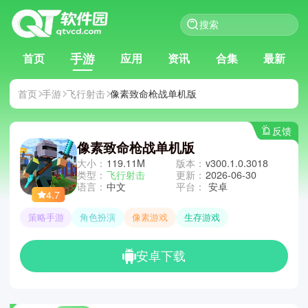
手游
首页
应用
资讯
合集
最新
首页
手游
飞行射击
像素致命枪战单机版
反馈
像素致命枪战单机版
大小：
119.11M
版本：
v300.1.0.3018
类型：
飞行射击
更新：
2026-06-30
语言：
中文
平台：
安卓
4.7
策略手游
角色扮演
像素游戏
生存游戏
安卓下载