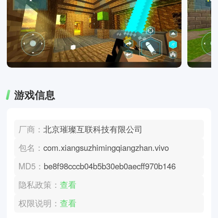
游戏信息
厂商：
北京璀璨互联科技有限公司
包名：
com.xiangsuzhimingqiangzhan.vivo
MD5：
be8f98cccb04b5b30eb0aecff970b146
隐私政策：
查看
权限说明：
查看