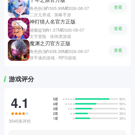
查看
角色扮演
1505.99M
2026-08-07
二次元养成 · 策略手游
神灯猜人名官方正版
查看
烧脑益智
41.57M
2026-08-07
文字冒险 · 休闲类游戏
魔渊之刃官方正版
查看
角色扮演
1638.38M
2026-08-07
拼手速的游戏 · RPG游戏
游戏评分
4.1
5星
80%
4星
50%
3星
40%
2星
30%
1星
35%
3545条评价