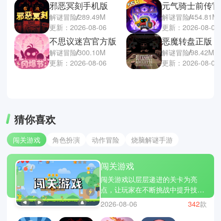
邪恶冥刻手机版
元气骑士前传官
解谜冒险
289.49M
解谜冒险
454.81M
更新：2026-08-06
更新：2026-08-05
不思议迷宫官方版
恶魔转盘正版
解谜冒险
300.10M
解谜冒险
98.42M
更新：2026-08-06
更新：2026-08-05
猜你喜欢
闯关游戏
角色扮演
动作冒险
烧脑解谜手游
闯关游戏
闯关游戏以层层递进的关卡为亮
点，让玩家在不断挑战中提升技
巧。每一关都有不同的设计与难
2026-08-06
342
款
度，需要灵活应对。成功通关带来
的成就感，使人愿意不断尝试。操