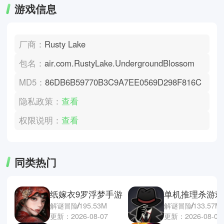
游戏信息
厂商：
Rusty Lake
包名：
air.com.RustyLake.UndergroundBlossom
MD5：
86DB6B59770B3C9A7EE0569D298F816C
隐私政策：
查看
权限说明：
查看
同类热门
纸嫁衣9罗浮梦手游
单机推理杀游戏
解谜冒险
195.53M
解谜冒险
133.57M
更新：2026-08-07
更新：2026-08-05