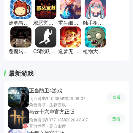
作简单却富有变化，适合利用碎片
时间体验，是许多人日常放松的选
择。这里有些闯关游戏推荐；植物
涂鸦冒险家安卓版
邪恶冥刻手机版
重生细胞官方正版
触手柜子2中文版
大战僵尸2，音跃球球和玩具爆
破。
恶魔转盘正版
CS跳跃模拟器正版
造梦无双官方版
植物大战僵尸无尽版
最新游戏
正当防卫4游戏
查看
飞行射击
110.38M
2026-08-07
角色扮演 · 生存游戏
燕云十六声官方正版
查看
角色扮演
1977.18M
2026-08-07
开放世界 · 高自由度
千年之旅官方版