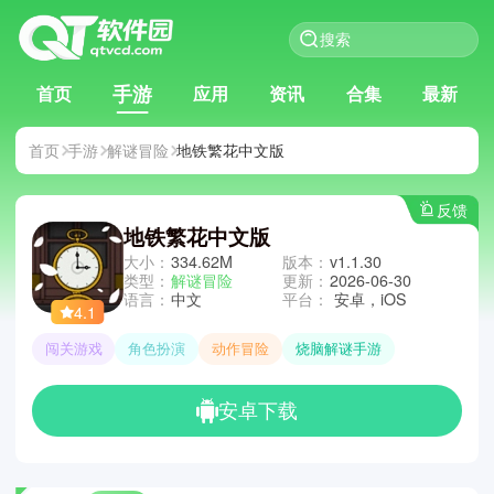
手游
首页
应用
资讯
合集
最新
首页
手游
解谜冒险
地铁繁花中文版
反馈
地铁繁花中文版
大小：
334.62M
版本：
v1.1.30
类型：
解谜冒险
更新：
2026-06-30
语言：
中文
平台：
安卓，iOS
4.1
闯关游戏
角色扮演
动作冒险
烧脑解谜手游
安卓下载