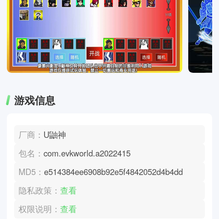
游戏信息
厂商：
U鼬神
包名：
com.evkworld.a2022415
MD5：
e514384ee6908b92e5f4842052d4b4dd
隐私政策：
查看
权限说明：
查看