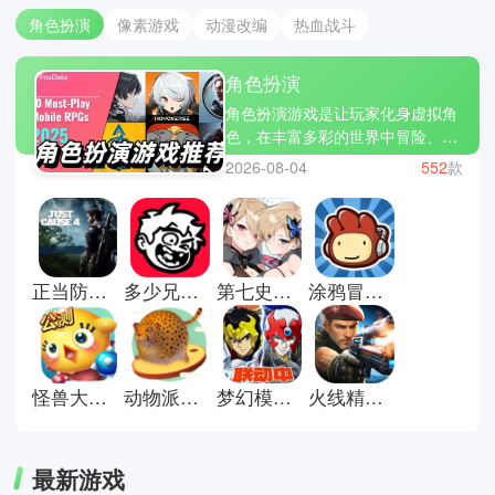
角色扮演
像素游戏
动漫改编
热血战斗
角色扮演
角色扮演游戏是让玩家化身虚拟角
色，在丰富多彩的世界中冒险、成
长和探索的游戏类型，例如最终幻
2026-08-04
552
款
想、巫师3狂猎、原神等。你可以
通过完成任务、培养技能、收集装
备，与各种NPC互动或挑战强大敌
人，在游戏中书写属于自己的故
事。每一次冒险都是智力与操作的
正当防卫4游戏
多少兄弟手游
第七史诗国际服
涂鸦冒险家安卓版
双重考验，策略、战斗、剧情交
织，让你在虚拟世界中自由驰骋。
立即下载角色扮演游戏大全，开启
你的英雄旅程，感受属于你的奇幻
冒险！
怪兽大作战正版
动物派对手机版
梦幻模拟战官方版
火线精英官方版
最新游戏