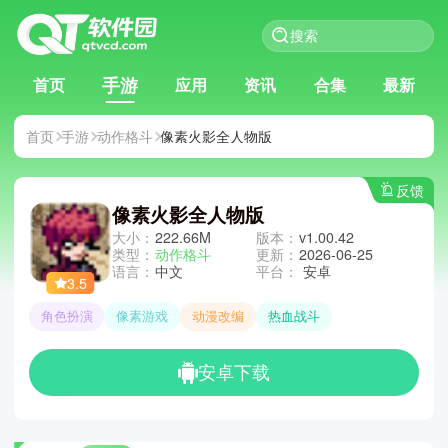
手游
首页
应用
资讯
合集
最新
首页
手游
动作格斗
像素火影全人物版
反馈
像素火影全人物版
大小：
222.66M
版本：
v1.00.42
类型：
动作格斗
更新：
2026-06-25
语言：
中文
平台：
安卓
3.5
角色扮演
像素游戏
动漫改编
热血战斗
安卓下载