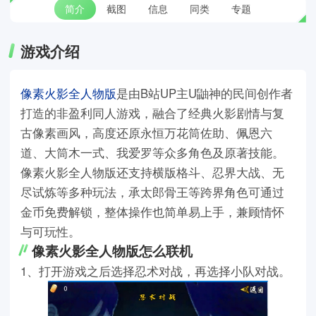
简介
截图
信息
同类
专题
游戏介绍
像素火影全人物版
是由B站UP主U鼬神的民间创作者
打造的非盈利同人游戏，融合了经典火影剧情与复
古像素画风，高度还原永恒万花筒佐助、佩恩六
道、大筒木一式、我爱罗等众多角色及原著技能。
像素火影全人物版还支持横版格斗、忍界大战、无
尽试炼等多种玩法，承太郎骨王等跨界角色可通过
金币免费解锁，整体操作也简单易上手，兼顾情怀
与可玩性。
像素火影全人物版怎么联机
1、打开游戏之后选择忍术对战，再选择小队对战。