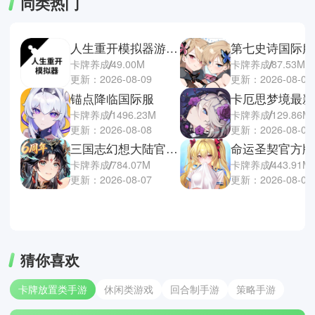
同类热门
人生重开模拟器游戏手机版
第七史诗国际服
卡牌养成
49.00M
卡牌养成
87.53M
更新：2026-08-09
更新：2026-08-07
锚点降临国际服
卡厄思梦境最新
卡牌养成
1496.23M
卡牌养成
129.86M
更新：2026-08-08
更新：2026-08-07
三国志幻想大陆官方正版
命运圣契官方版
卡牌养成
784.07M
卡牌养成
443.91M
更新：2026-08-07
更新：2026-08-06
猜你喜欢
卡牌放置类手游
休闲类游戏
回合制手游
策略手游