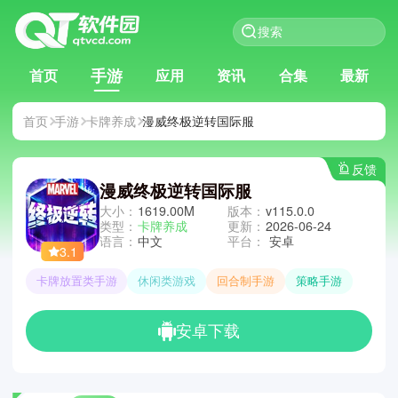
手游
首页
应用
资讯
合集
最新
首页
手游
卡牌养成
漫威终极逆转国际服
反馈
漫威终极逆转国际服
大小：
1619.00M
版本：
v115.0.0
类型：
卡牌养成
更新：
2026-06-24
语言：
中文
平台：
安卓
3.1
卡牌放置类手游
休闲类游戏
回合制手游
策略手游
安卓下载