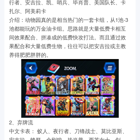
行者、安吉拉、凯、哨兵、毕肖普、美国队长、卡
扎尔、阿美莉卡
介绍：动物园真的是相当热门的一套卡组，从1池-3
池都能玩的万金油卡组。思路就是大量低费卡相互
间效果配合、拼凑成的低费快攻打法。而且通过效
果配合和大量低费生物，往往可以把安吉拉或主教
养得肥肥胖胖的。
2、弃牌流
中文卡表： 蚁人、夜行者、刀锋战士、莫比亚斯、
安吉拉、蜂群、金刚狼、毕肖普、西芙女士、剑