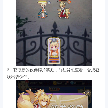
3、获取新的伙伴碎片奖励，前往背包查看，合成召
唤出该伙伴。