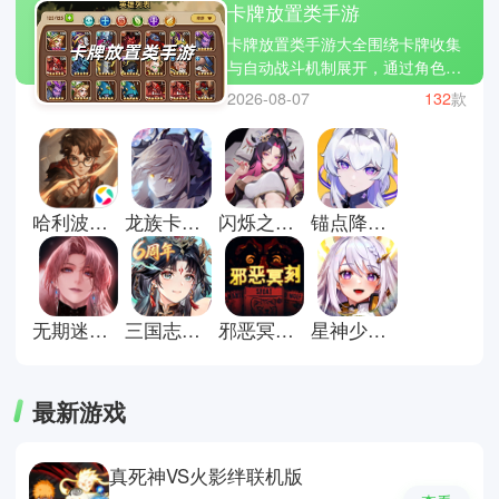
卡牌放置类手游
卡牌放置类手游大全围绕卡牌收集
与自动战斗机制展开，通过角色养
成与数值成长构建持续推进的游戏
2026-08-07
132
款
框架，整体强调轻操作与长期积累
之间的平衡关系。玩家通常依托阵
容配置、技能衔接与资源分配完成
关卡推进，在碎片时间中进行日常
养成与阶段调整，同时借助离线收
哈利波特魔法觉醒官方正版
龙族卡塞尔之门官方正版
闪烁之光官方正版
锚点降临国际服
益保持进度稳定延续，如放置奇
兵、剑与远征、闪烁之光等作品。
专题内容将整合常见的卡牌放置类
手游下载资源并保持持续更新，逐
步补充更多同类产品，方便用户集
无期迷途云游戏
三国志幻想大陆官方正版
邪恶冥刻手机版
星神少女官方版
中了解该类型的发展路径与玩法差
异。
最新游戏
真死神VS火影绊联机版