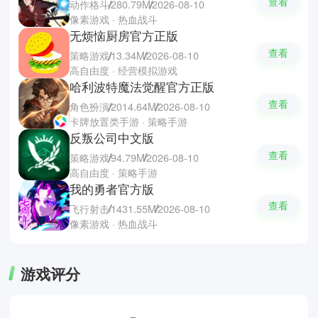
查看
动作格斗
280.79M
2026-08-10
像素游戏 · 热血战斗
无烦恼厨房官方正版
查看
策略游戏
13.34M
2026-08-10
高自由度 · 经营模拟游戏
哈利波特魔法觉醒官方正版
查看
角色扮演
2014.64M
2026-08-10
卡牌放置类手游 · 策略手游
反叛公司中文版
查看
策略游戏
94.79M
2026-08-10
高自由度 · 策略手游
我的勇者官方版
查看
飞行射击
1431.55M
2026-08-10
像素游戏 · 热血战斗
游戏评分