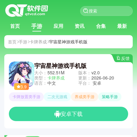
手游
首页
应用
资讯
合集
最新
首页
手游
卡牌养成
宇宙星神游戏手机版
反馈
宇宙星神游戏手机版
大小：
552.51M
版本：
v2.0
类型：
卡牌养成
更新：
2026-06-20
语言：
中文
平台：
安卓
3.9
卡牌放置类手游
二次元游戏
养成类手游
策略手游
安卓下载