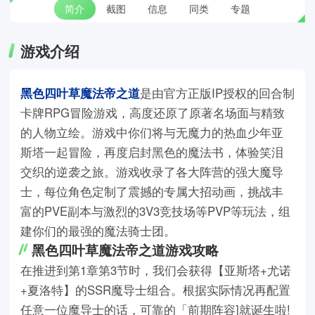
简介
截图
信息
同类
专题
游戏介绍
黑色四叶草魔法帝之道
是由官方正版IP授权的回合制
卡牌RPG冒险游戏，高度还原了原著名场面与精致
的人物立绘。游戏中你们将与无魔力的热血少年亚
斯塔一起冒险，再度启封黑色的魔法书，体验笑泪
交织的逆袭之旅。游戏收录了各大阵营的强大魔导
士，每位角色定制了震撼的专属大招动画，挑战丰
富的PVE副本与激烈的3V3竞技场等PVP等玩法，组
建你们的最强的魔法骑士团。
黑色四叶草魔法帝之道游戏攻略
在推进到第1章第3节时，我们会获得【亚斯塔+尤诺
+夏洛特】的SSR魔导士组合。根据实际情况再配置
任意一位魔导士的话，可靠的「前期阵容]就诞生啦!