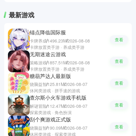
最新游戏
锚点降临国际服
查看
卡牌养成
1496.23M
2026-08-08
卡牌放置类手游 · 养成类手游
无期迷途云游戏
查看
策略游戏
1857.51M
2026-08-08
卡牌放置类手游 · 养成类手游
糖葫芦达人最新版
查看
烧脑益智
125.81M
2026-08-07
休闲类游戏 · 拼手速的游戏
查尔斯小火车游戏手机版
查看
解谜冒险
112.47M
2026-08-07
探索类游戏 · 角色扮演
刮个爽游戏正式版
查看
烧脑益智
190.09M
2026-08-07
休闲类游戏 · 探索类游戏