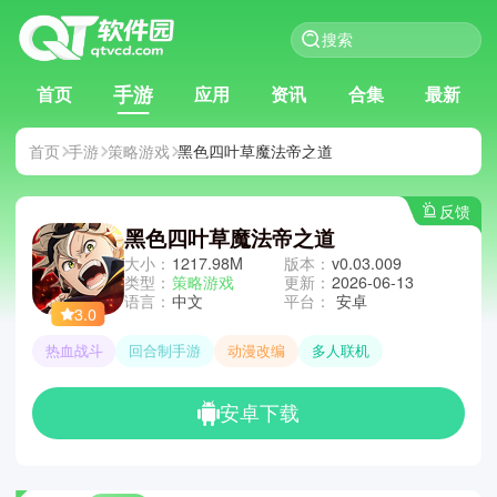
手游
首页
应用
资讯
合集
最新
首页
手游
策略游戏
黑色四叶草魔法帝之道
反馈
黑色四叶草魔法帝之道
大小：
1217.98M
版本：
v0.03.009
类型：
策略游戏
更新：
2026-06-13
语言：
中文
平台：
安卓
3.0
热血战斗
回合制手游
动漫改编
多人联机
安卓下载