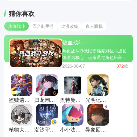
猜你喜欢
热血战斗
回合制手游
动漫改编
多人联机
热血战斗
热血战斗游戏以高强度对抗与成长
体系为核心，玩家通过角色培养、
技能组合与战斗操作不断提升实
2026-08-07
372
款
力，在多样化战场中完成挑战。游
戏通常融合连招系统、装备强化、
关卡推进与竞技对战，强调节奏感
与爆发式战斗体验。火影忍者手
游、王者荣耀、崩坏3，涵盖了格
盗贼遗产2汉化版
归龙潮官方正版
奥特曼格斗进化重生直装版
光明记忆无限手游
斗竞技、团队对抗与剧情战斗等多
种玩法类型。玩家可以通过不断练
习操作、优化阵容与提升角色战
力，在对战中释放技能连击，体验
强对抗与高节奏的战斗乐趣。
植物大战僵尸星铁版
潮汐守望者手游
小小法师小游戏
异象回声官方版