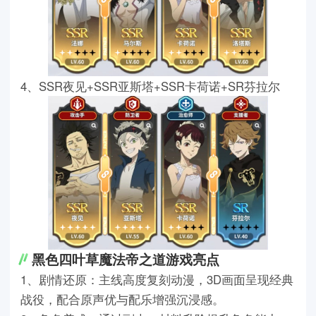
4、SSR夜见+SSR亚斯塔+SSR卡荷诺+SR芬拉尔
黑色四叶草魔法帝之道游戏亮点
1、剧情还原：主线高度复刻动漫，3D画面呈现经典
战役，配合原声优与配乐增强沉浸感。