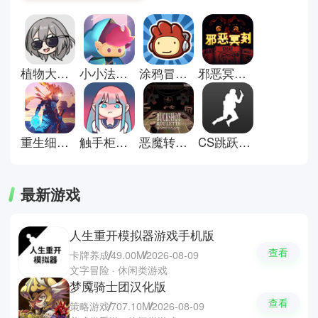
度，需要灵活应对。成功通关带来
的成就感，使人愿意不断尝试。操
作简单却富有变化，适合利用碎片
时间体验，是许多人日常放松的选
择。这里有些闯关游戏推荐；植物
植物大战僵尸星铁版
小小法师小游戏
涂鸦冒险家安卓版
邪恶冥刻手机版
大战僵尸2，音跃球球和玩具爆
破。
重生细胞官方正版
触手柜子2中文版
恶魔转盘正版
CS跳跃模拟器正版
最新游戏
人生重开模拟器游戏手机版
查看
卡牌养成
49.00M
2026-08-09
文字冒险 · 休闲类游戏
梦魇骑士团汉化版
查看
策略游戏
707.10M
2026-08-09