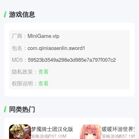
游戏信息
厂商：
MiniGame.vip
包名：
com.qimiaosenlin.sword1
MD5：
59523b3549a298e3d985e7a797f007c2
隐私政策：
查看
权限说明：
查看
同类热门
梦魇骑士团汉化版
暖暖环游世界安
策略游戏
707.10M
策略游戏
657.19M