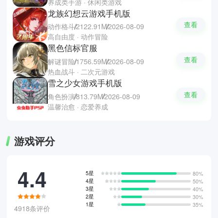
养成类手游 · 休闲类游戏
龙族幻想云游戏手机版
查看
动作格斗
2122.91M
2026-08-09
高自由度 · 动作冒险
黑色信标官服
查看
解谜冒险
1756.59M
2026-08-09
热血战斗 · 二次元游戏
雪之少女游戏手机版
查看
角色扮演
813.79M
2026-08-09
温馨治愈 · 恋爱养成
游戏评分
4.4
5星
80%
4星
50%
3星
40%
2星
30%
1星
35%
4918条评价