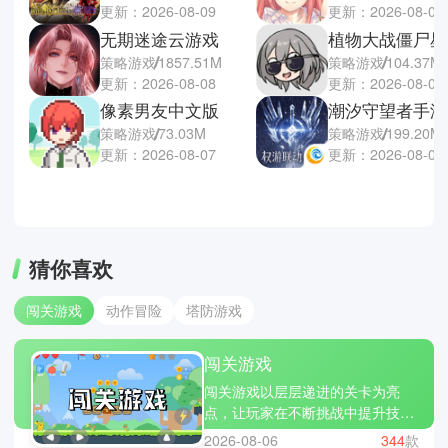
更新：2026-08-09
更新：2026-08-07
无期迷途云游戏
植物大战僵尸星
策略游戏
1857.51M
策略游戏
104.37M
更新：2026-08-08
更新：2026-08-07
像素男友中文版
潮汐守望者手游
策略游戏
73.03M
策略游戏
199.20M
更新：2026-08-07
更新：2026-08-07
猜你喜欢
闯关游戏
动作冒险
塔防游戏
闯关游戏
闯关游戏以层层递进的关卡为亮
点，让玩家在不断挑战中提升技
巧。每一关都有不同的设计与难
2026-08-06
344
款