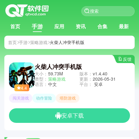
手游
首页
应用
资讯
合集
最新
首页
手游
策略游戏
火柴人冲突手机版
反馈
火柴人冲突手机版
大小：
59.73M
版本：
v1.4.40
类型：
策略游戏
更新：
2026-05-31
语言：
中文
平台：
安卓
4.4
闯关游戏
动作冒险
塔防游戏
安卓下载