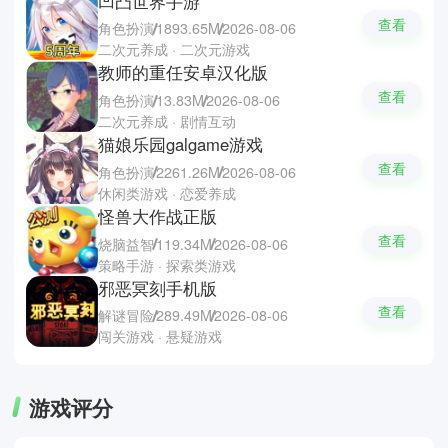
凹凸世界手游
查看
角色扮演
1893.65M
2026-08-06
二次元养成 · 二次元游戏
教师的重任安卓汉化版
查看
角色扮演
13.83M
2026-08-06
二次元养成 · 剧情互动
猫娘乐园galgame游戏
查看
角色扮演
2261.26M
2026-08-06
休闲类游戏 · 恋爱养成
怪兽大作战正版
查看
烧脑益智
119.34M
2026-08-06
策略手游 · 探索类游戏
邪恶冥刻手机版
查看
解谜冒险
289.49M
2026-08-06
闯关游戏 · 悬疑游戏
游戏评分