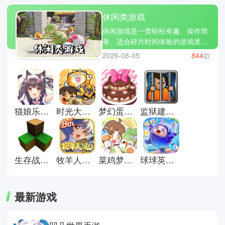
休闲类游戏
休闲游戏是一类轻松有趣、操作简
单、适合碎片时间体验的游戏类
型，让玩家在短时间内获得乐趣和
2026-08-05
844
款
放松。小编为大家精选了几款热门
休闲游戏：旅行青蛙、开心消消
乐、糖果传奇。休闲游戏不仅让你
打发时间，还能带来成就感和小小
的惊喜。立即下载休闲游戏合集，
猫娘乐园galgame游戏
时光大爆炸国际服
梦幻蛋糕店官方正版
监狱建筑师完整版
让轻松有趣的游戏陪伴你的每一
天，放松心情，享受片刻欢乐!
生存战争联机版
牧羊人之心官方正版
菜鸡梦想家官方正版
球球英雄官方正版
最新游戏