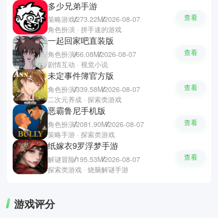
多少兄弟手游
查看
策略游戏
273.22M
2026-08-07
角色扮演 · 拼手速的游戏
一起回家吧直装版
查看
角色扮演
66.08M
2026-08-07
剧情互动 · 视觉小说
未定事件簿官方版
查看
角色扮演
339.58M
2026-08-07
二次元养成 · 探索类游戏
恶霸鲁尼手机版
查看
角色扮演
2081.90M
2026-08-07
策略手游 · 探索类游戏
纸嫁衣9罗浮梦手游
查看
解谜冒险
195.53M
2026-08-07
探索类游戏 · 烧脑解谜手游
游戏评分