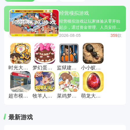
经营模拟游戏
经营模拟游戏让玩家体验从零开始
起步，通过资金管理、人员安排、
生产链规划等等，逐渐走向人生巅
2026-08-05
359
款
峰的成就。游戏普遍考验你的逻辑
与决策能力，在合适的时间就选择
出手扩张、在资金紧绷的找到新的
出路等等，让你经营的店铺、城市
或是其他走向更好的发展。星露谷
时光大爆炸国际服
梦幻蛋糕店官方正版
监狱建筑师完整版
小小蚁国安卓版
物语、心动小镇、疯狂手机大亨等
等更是经营模拟游戏中的佼佼者，
策略性与应变能力拉满，让你享受
从零到一的成长乐趣。
超市模拟器正版
牧羊人之心官方正版
菜鸡梦想家官方正版
萌龙大乱斗手机版
最新游戏