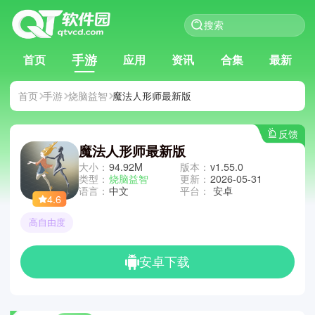
手游
首页
应用
资讯
合集
最新
首页
手游
烧脑益智
魔法人形师最新版
反馈
魔法人形师最新版
大小：
94.92M
版本：
v1.55.0
类型：
烧脑益智
更新：
2026-05-31
语言：
中文
平台：
安卓
4.6
高自由度
安卓下载