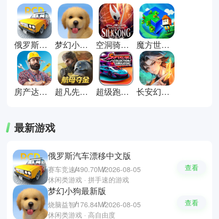
含开放地图、角色成长系统、任务
分支、交互机制与多结局设计，强
调自主探索与多样化玩法组合。热
门作品如 我的世界、GTA5、星露
俄罗斯汽车漂移中文版
梦幻小狗最新版
空洞骑士丝之歌手机移植版
魔方世界游戏手机版
谷物语，涵盖沙盒建造、开放世界
冒险与自由经营等多种玩法类型。
玩家可以通过探索地图、自定义玩
法与选择不同发展路径，在高度开
放的系统中体验自由成长与多样互
房产达人2手机版
超凡先锋vivo版
超级跑车收藏模拟器手机版
长安幻想手游
动内容。
最新游戏
俄罗斯汽车漂移中文版
查看
赛车竞速
490.70M
2026-08-05
休闲类游戏 · 拼手速的游戏
梦幻小狗最新版
查看
烧脑益智
176.84M
2026-08-05
休闲类游戏 · 高自由度