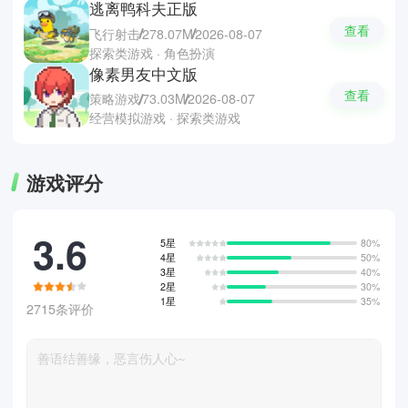
逃离鸭科夫正版
查看
飞行射击
278.07M
2026-08-07
探索类游戏 · 角色扮演
像素男友中文版
查看
策略游戏
73.03M
2026-08-07
经营模拟游戏 · 探索类游戏
游戏评分
3.6
5星
80%
4星
50%
3星
40%
2星
30%
1星
35%
2715条评价