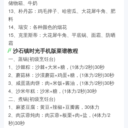
储物箱、牛奶
13、朴丹苾：鸡毛掸子、哈密瓜、大花犀牛角、肥
料
14、瑞安：各种颜色的烟花
15、克里斯蒂：大花犀牛角、平底锅、面霜、防晒
霜
沙石镇时光手机版菜谱教程
一、蒸锅(初级烹饪台)
1、沙棘粽：沙棘+大米+糖，(1体力/2秒)30秒
2、蘑菇林：沙漠蘑菇+鸡蛋+糖，(1体力/2秒)30秒
3、咸蛋蒸肉饼：肉+米饭+酱油，(1体力/2秒)30秒
4、沙米年糕：沙米+糖，(1体力/2秒)30秒
二、煮锅(初级烹饪台)
1、麻婆豆腐：黄豆+辣椒+豆瓣酱，30体力
2、肉苁蓉炖肉：肉苁蓉+板栗+肉+盐，(4体力/2
秒)30秒