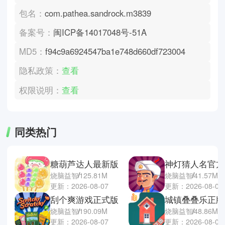
包名：
com.pathea.sandrock.m3839
备案号：
闽ICP备14017048号-51A
MD5：
f94c9a6924547ba1e748d660df723004
隐私政策：
查看
权限说明：
查看
同类热门
糖葫芦达人最新版
神灯猜人名官方
烧脑益智
125.81M
烧脑益智
41.57M
更新：2026-08-07
更新：2026-08-07
刮个爽游戏正式版
城镇叠叠乐正版
烧脑益智
190.09M
烧脑益智
48.86M
更新：2026-08-07
更新：2026-08-06