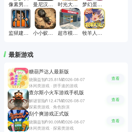
或是其他走向更好的发展。星露谷
像素男友中文版
曼尼汉堡店手机版
时光大爆炸国际服
梦幻蛋糕店官方正版
物语、心动小镇、疯狂手机大亨等
等更是经营模拟游戏中的佼佼者，
策略性与应变能力拉满，让你享受
从零到一的成长乐趣。
监狱建筑师完整版
小小蚁国安卓版
超市模拟器正版
牧羊人之心官方正版
最新游戏
糖葫芦达人最新版
查看
烧脑益智
125.81M
2026-08-07
休闲类游戏 · 拼手速的游戏
查尔斯小火车游戏手机版
查看
解谜冒险
112.47M
2026-08-07
探索类游戏 · 角色扮演
刮个爽游戏正式版
查看
烧脑益智
190.09M
2026-08-07
休闲类游戏 · 探索类游戏