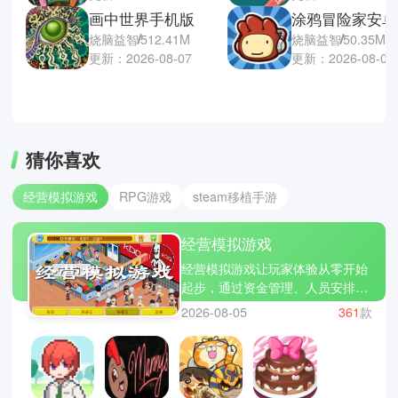
画中世界手机版
涂鸦冒险家安卓
烧脑益智
512.41M
烧脑益智
50.35M
更新：2026-08-07
更新：2026-08-06
猜你喜欢
经营模拟游戏
RPG游戏
steam移植手游
经营模拟游戏
经营模拟游戏让玩家体验从零开始
起步，通过资金管理、人员安排、
生产链规划等等，逐渐走向人生巅
2026-08-05
361
款
峰的成就。游戏普遍考验你的逻辑
与决策能力，在合适的时间就选择
出手扩张、在资金紧绷的找到新的
出路等等，让你经营的店铺、城市