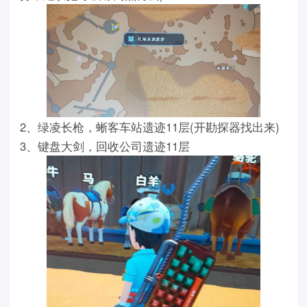
2、绿凌长枪，蜥客车站遗迹11层(开勘探器找出来)
3、键盘大剑，回收公司遗迹11层