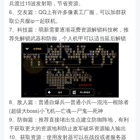
兵渡过15波发射期，节省资源。
6、交友篇：QQ上有许多像素工厂服，可以加群获
取公共服ip一起联机。
7、科技篇：萌新需要逐渐花费资源解锁科技树，推
荐先解锁武器和防御，个人机甲可以适当延后解锁
8、敌人篇：普通自爆兵—普通小兵—混沌—根除者
(超级大boss)小飞机—亡魂—尸鬼—死神
9、防御篇：推荐直接堵出生点建立防御阵地，有利
于获取更大的资源地和防止敌军破坏资源输入输出
10、获取资源：使用发射器可以在战役或者服务器