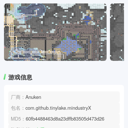
游戏信息
厂商：
Anuken
包名：
com.github.tinylake.mindustryX
MD5：
60fb4488463d8a23dffb83505d473d26