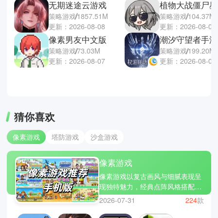
无期迷途云游戏
植物大战僵尸星
策略游戏
1857.51M
策略游戏
104.37M
更新：2026-08-08
更新：2026-08-07
像素男友中文版
潮汐守望者手游
策略游戏
73.03M
策略游戏
199.20M
更新：2026-08-07
更新：2026-08-07
猜你喜欢
像素游戏
塔防游戏
沙盒游戏
像素游戏
像素游戏以复古画风与细腻表现呈
现独特魅力，经典点阵风格搭配现
代玩法设计，在星露谷物语、死亡
2026-07-31
224
款
细胞、泰拉瑞亚等作品中展现出丰
富多样的体验，既有怀旧氛围又不