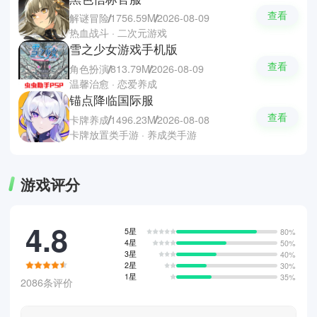
查看
解谜冒险
1756.59M
2026-08-09
热血战斗 · 二次元游戏
雪之少女游戏手机版
查看
角色扮演
813.79M
2026-08-09
温馨治愈 · 恋爱养成
锚点降临国际服
查看
卡牌养成
1496.23M
2026-08-08
卡牌放置类手游 · 养成类手游
游戏评分
4.8
5星
80%
4星
50%
3星
40%
2星
30%
1星
35%
2086条评价