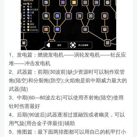
1、发电篇：燃烧发电机——涡轮发电机——钍反应
堆——冲击发电机
2、武器篇：前期(30波前)缺少资源时可以制作双管
炮(陆空)和分裂炮(防空);火焰炮是前中期威力最大的
武器(陆)
3、中期(60—80波左右)可以使用齐射炮(陆空)使用
钍时伤害最好
4、后期(90波后)武器逐渐过渡融毁或者幽灵，可以
用气旋(用合金子弹最佳)辅助
5、推图篇：最下面两排图都可以用自己的机甲打小