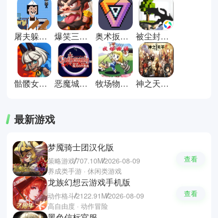
失内容深度。玩法类型覆盖冒险、
经营、战斗等多个方向，通过高自
由度与多样系统组合，让玩家可以
屠夫躲猫猫游戏
爆笑三国手机版
奥术扳机中文版
被尘封的故事国际服
按照自己的节奏推进游戏进程，内
容耐玩且节奏灵活。视觉表现简洁
却富有细节，搭配流畅操作与紧凑
玩法，让玩家有长期游玩的吸引力
与持续探索空间。
骷髅女孩国际服
恶魔城晓月圆舞曲手机版
牧场物语矿石镇的伙伴们女孩版
神之天平手机版
最新游戏
梦魇骑士团汉化版
查看
策略游戏
707.10M
2026-08-09
养成类手游 · 休闲类游戏
龙族幻想云游戏手机版
查看
动作格斗
2122.91M
2026-08-09
高自由度 · 动作冒险
黑色信标官服