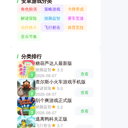
安卓游戏分类
角色扮演
策略游戏
卡牌养成
解谜冒险
烧脑益智
赛车竞速
动作格斗
飞行射击
体育竞技
音乐节奏
分类排行
糖葫芦达人最新版
烧脑益智
3.3
查看
1
2026-08-07
查尔斯小火车游戏手机版
解谜冒险
5.0
查看
2
2026-08-07
刮个爽游戏正式版
烧脑益智
3.2
查看
3
2026-08-07
逃离鸭科夫正版
飞行射击
3.7