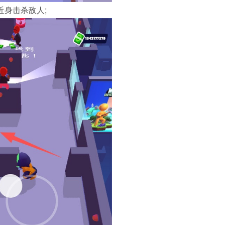
近身击杀敌人;