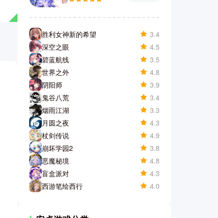
胜利女神新的希望
3.4
深空之眼
4.5
碧蓝航线
3.5
世界之外
4.8
阴阳师
3.9
鬼谷八荒
3.4
烟雨江湖
3.3
月圆之夜
4.3
杖剑传说
4.9
崩坏学园2
3.8
恶魔秘境
4.8
盲盒派对
4.3
西游笔绘西行
4.0