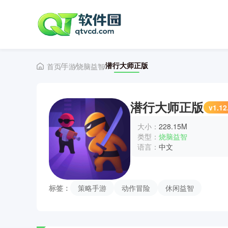
潜行大师正版
首页
手游
烧脑益智
潜行大师正版
v1.12
大小：
228.15M
类型：
烧脑益智
语言：
中文
标签：
策略手游
动作冒险
休闲益智