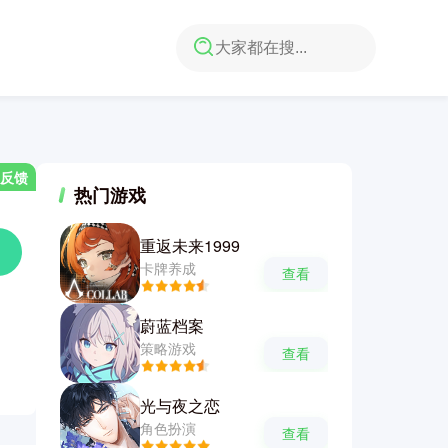
反馈
热门游戏
重返未来1999
卡牌养成
查看
蔚蓝档案
策略游戏
查看
光与夜之恋
角色扮演
查看