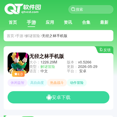
手游
首页
应用
资讯
合集
最新
首页
手游
解谜冒险
无径之林手机版
反馈
无径之林手机版
大小：
1226.29M
版本：
v0.5266
类型：
解谜冒险
更新：
2026-05-29
语言：
中文
平台：
安卓
4.0
休闲益智
高自由度
热血战斗
动作冒险
安卓下载