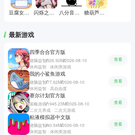
升思维能力并解锁更多内容。
豆腐女孩小游戏
闪烁之光官方正版
八分音符酱正版
糖葫芦达人最新版
最新游戏
四季合合官方版
查看
烧脑益智
326.92M
2026-08-10
休闲益智 · 休闲类游戏
我的小鲨鱼游戏
查看
烧脑益智
77.62M
2026-08-10
休闲益智 · 高自由度
赛尔计划官方版
查看
策略游戏
1945.23M
2026-08-10
二次元养成 · 二次元游戏
粘液模拟器中文版
查看
烧脑益智
40.54M
2026-08-10
休闲益智 · 休闲类游戏