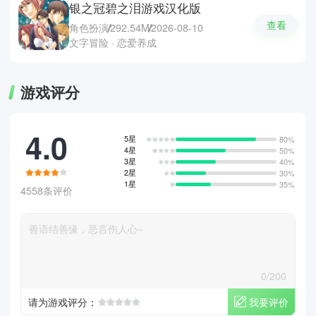
银之冠碧之泪游戏汉化版
查看
角色扮演
292.54M
2026-08-10
文字冒险 · 恋爱养成
游戏评分
4.0
5星
80%
4星
50%
3星
40%
2星
30%
1星
35%
4558条评价
0/200
我要评价
请为游戏评分：