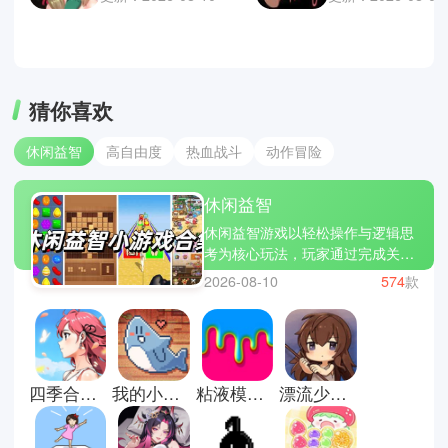
猜你喜欢
休闲益智
高自由度
热血战斗
动作冒险
休闲益智
休闲益智游戏以轻松操作与逻辑思
考为核心玩法，玩家通过完成关卡
任务、解开谜题或进行简单操作来
2026-08-10
574
款
推进进度。游戏通常包含关卡递
进、时间挑战、提示系统和奖励机
制，强调观察力、判断力与策略思
维的结合。热门作品如 开心消消
乐、纪念碑谷、脑力达人，涵盖消
四季合合官方版
我的小鲨鱼游戏
粘液模拟器中文版
漂流少女中文版
除、解谜与脑力训练等多种玩法类
型。玩家可以通过完成关卡、优化
步骤与使用道具，在不断挑战中提