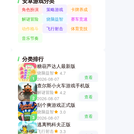
安卓游戏分类
角色扮演
策略游戏
卡牌养成
解谜冒险
烧脑益智
赛车竞速
动作格斗
飞行射击
体育竞技
音乐节奏
分类排行
糖葫芦达人最新版
烧脑益智
4.7
查看
1
2026-08-07
查尔斯小火车游戏手机版
解谜冒险
4.2
查看
2
2026-08-07
刮个爽游戏正式版
烧脑益智
3.0
查看
3
2026-08-07
逃离鸭科夫正版
飞行射击
3.3