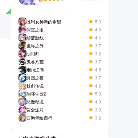
胜利女神新的希望
5.0
深空之眼
4.8
碧蓝航线
4.6
世界之外
3.7
阴阳师
3.2
鬼谷八荒
3.7
烟雨江湖
4.5
月圆之夜
3.7
杖剑传说
4.2
崩坏学园2
5.0
恶魔秘境
4.9
盲盒派对
3.9
西游笔绘西行
3.2