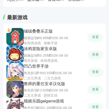
最新游戏
城镇叠叠乐正版
查看
烧脑益智
48.86M
2026-08-06
休闲类游戏 · 策略手游
涂鸦冒险家安卓版
查看
烧脑益智
50.35M
2026-08-06
闯关游戏 · 休闲类游戏
凹凸世界手游
查看
角色扮演
1893.65M
2026-08-06
二次元养成 · 二次元游戏
教师的重任安卓汉化版
查看
角色扮演
13.83M
2026-08-06
二次元养成 · 剧情互动
猫娘乐园galgame游戏
查看
角色扮演
2261.26M
2026-08-06