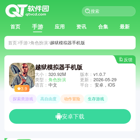
手游
首页
应用
资讯
合集
最新
首页
手游
角色扮演
越狱模拟器手机版
反馈
越狱模拟器手机版
大小：
320.92M
版本：
v1.0.7
类型：
角色扮演
更新：
2026-05-29
语言：
中文
平台：
安卓，iOS
3.9
探索类游戏
高自由度
动作冒险
生存游戏
安卓下载