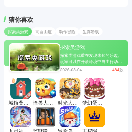
猜你喜欢
探索类游戏
高自由度
动作冒险
生存游戏
探索类游戏
探索类游戏重在发现未知的乐趣。
玩家可以在开放环境中自由行动，
寻找隐藏线索与故事碎片。没有过
2026-08-04
484
款
多限制，更多是引导与提示，让人
逐步拼凑世界全貌。过程中既有安
静的观察，也有偶然的惊喜。适合
喜欢慢节奏与沉浸体验的人细细体
会。这里有些探索类游戏推荐；闪
城镇叠叠乐正版
怪兽大作战正版
时光大爆炸国际服
梦幻蛋糕店官方正版
耀小镇派对，石器时代生存和光合
战队。
九灵神域手游
监狱建筑师完整版
冒险岛枫之传说中文版
王权陨落手机版