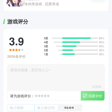
休闲类游戏 · 恋爱养成
游戏评分
3.9
5星
80%
4星
50%
3星
40%
2星
30%
1星
35%
2656条评价
0/200
我要评价
请为游戏评分：